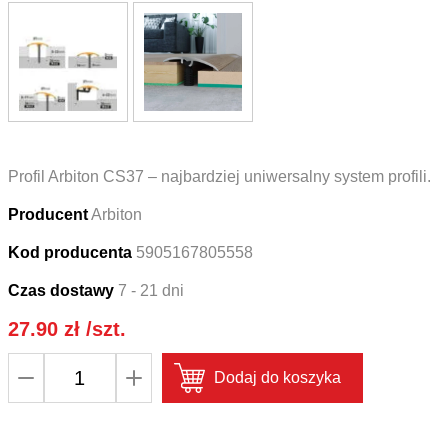
Profil Arbiton CS37 – najbardziej uniwersalny system profili.
Producent
Arbiton
Kod producenta
5905167805558
Czas dostawy
7 - 21 dni
27.90
zł
/szt.
ilość
Dodaj do koszyka
Profil
podłogowy