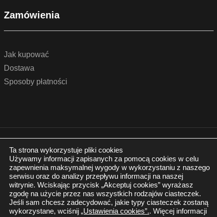
Zamówienia
Jak kupować
Dostawa
Sposoby płatności
© 2022 by podlogidrzwi.eu
Realizacja:
www.wertui.pl
Ta strona wykorzystuje pliki cookies
Używamy informacji zapisanych za pomocą cookies w celu
Wszystkie prawa zastrzeżone
zapewnienia maksymalnej wygody w wykorzystaniu z naszego
Polityka prywatności
serwisu oraz do analizy przepływu informacji na naszej
witrynie. Wciskając przycisk „Akceptuj cookies” wyrażasz
zgodę na użycie przez nas wszystkich rodzajów ciasteczek.
Jeśli sam chcesz zadecydować, jakie typy ciasteczek zostaną
wykorzystane, wciśnij
„Ustawienia cookies”.
. Więcej informacji