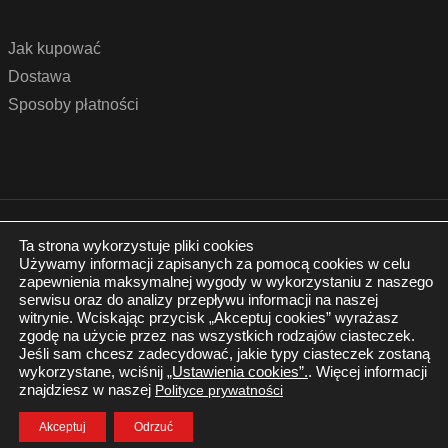
Jak kupować
Dostawa
Sposoby płatności
© 2022 by podlogidrzwi.eu
Realizacja:
www.wertui.pl
Ta strona wykorzystuje pliki cookies
Używamy informacji zapisanych za pomocą cookies w celu
Wszystkie prawa zastrzeżone
zapewnienia maksymalnej wygody w wykorzystaniu z naszego
Polityka prywatności
serwisu oraz do analizy przepływu informacji na naszej
witrynie. Wciskając przycisk „Akceptuj cookies” wyrażasz
zgodę na użycie przez nas wszystkich rodzajów ciasteczek.
Jeśli sam chcesz zadecydować, jakie typy ciasteczek zostaną
wykorzystane, wciśnij
„Ustawienia cookies”.
. Więcej informacji
znajdziesz w naszej
Polityce prywatności
Twój Koszyk
Zaloguj się
Akceptuj
Odrzuć
0.00
zł