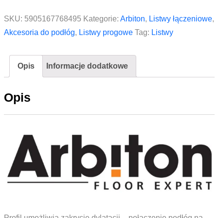
podłogowy
Arbiton
SKU:
5905167768495
Kategorie:
Arbiton
,
Listwy łączeniowe
,
T16
Akcesoria do podłóg
,
Listwy progowe
Tag:
Listwy
kolor
A3
Opis
Informacje dodatkowe
Tytan
200
Opis
cm
Profil umożliwia zakrycie dylatacji – połączenie podłóg na