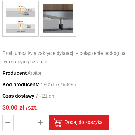
Profil umożliwia zakrycie dylatacji – połączenie podłóg na
tym samym poziomie.
Producent
Arbiton
Kod producenta
5905167768495
Czas dostawy
7 - 21 dni
39.90
zł
/szt.
ilość
Dodaj do koszyka
Profil