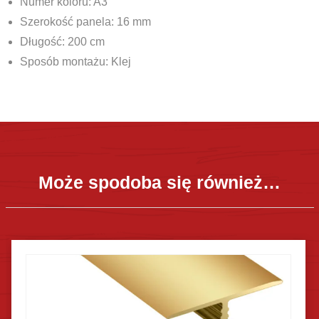
Numer koloru: A3
Szerokość panela: 16 mm
Długość: 200 cm
Sposób montażu: Klej
Może spodoba się również…