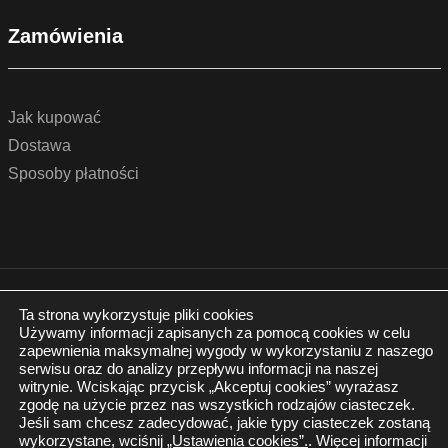
Zamówienia
Jak kupować
Dostawa
Sposoby płatności
© 2022 by podlogidrzwi.eu
Realizacja:
www.wertui.pl
Ta strona wykorzystuje pliki cookies
Używamy informacji zapisanych za pomocą cookies w celu
Wszystkie prawa zastrzeżone
zapewnienia maksymalnej wygody w wykorzystaniu z naszego
Polityka prywatności
serwisu oraz do analizy przepływu informacji na naszej
witrynie. Wciskając przycisk „Akceptuj cookies” wyrażasz
zgodę na użycie przez nas wszystkich rodzajów ciasteczek.
Jeśli sam chcesz zadecydować, jakie typy ciasteczek zostaną
wykorzystane, wciśnij
„Ustawienia cookies”.
. Więcej informacji