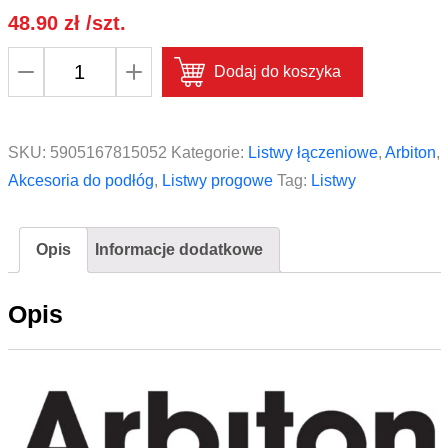
48.90
zł
/szt.
ilość
Dodaj do koszyka
Profil
podłogowy
okleinowany
SKU:
5905167815052
Kategorie:
Listwy łączeniowe
,
Arbiton
,
Arbiton
Akcesoria do podłóg
,
Listwy progowe
Tag:
Listwy
CS30
kolor
Opis
Informacje dodatkowe
46
Dąb
Opis
Filadelfia
1,86m