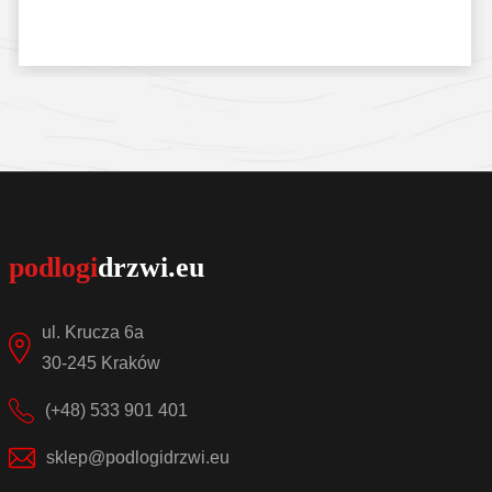
Sprawdź szczegóły
ul. Krucza 6a
30-245 Kraków
(+48) 533 901 401
sklep@podlogidrzwi.eu