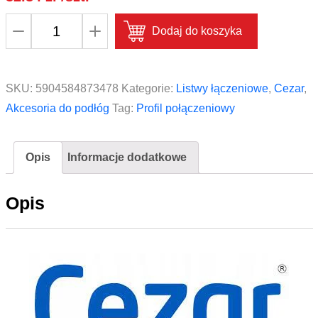
ilość
Dodaj do koszyka
Profil
połączeniowy
do
SKU:
5904584873478
Kategorie:
Listwy łączeniowe
,
Cezar
,
paneli
Akcesoria do podłóg
Tag:
Profil połączeniowy
aluminium
laminat
Opis
Informacje dodatkowe
CEZAR
8,5mm
Opis
1m
Venge