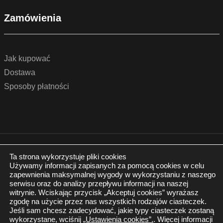
Zamówienia
Jak kupować
Dostawa
Sposoby płatności
© 2022 by podlogidrzwi.eu
Realizacja:
www.wertui.pl
Ta strona wykorzystuje pliki cookies
Używamy informacji zapisanych za pomocą cookies w celu
Wszystkie prawa zastrzeżone
zapewnienia maksymalnej wygody w wykorzystaniu z naszego
Polityka prywatności
serwisu oraz do analizy przepływu informacji na naszej
witrynie. Wciskając przycisk „Akceptuj cookies” wyrażasz
zgodę na użycie przez nas wszystkich rodzajów ciasteczek.
Jeśli sam chcesz zadecydować, jakie typy ciasteczek zostaną
wykorzystane, wciśnij
„Ustawienia cookies”.
. Więcej informacji