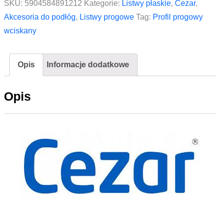
SKU:
5904584891212
Kategorie:
Listwy płaskie
,
Cezar
,
PVC
Akcesoria do podłóg
,
Listwy progowe
Tag:
Profil progowy
laminat
wciskany
CEZAR
40mm
Opis
Informacje dodatkowe
1,8m
Dąb
Opis