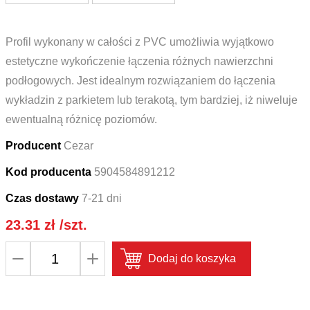
Profil wykonany w całości z PVC umożliwia wyjątkowo
estetyczne wykończenie łączenia różnych nawierzchni
podłogowych. Jest idealnym rozwiązaniem do łączenia
wykładzin z parkietem lub terakotą, tym bardziej, iż niweluje
ewentualną różnicę poziomów.
Producent
Cezar
Kod producenta
5904584891212
Czas dostawy
7-21 dni
23.31
zł
/szt.
ilość
Dodaj do koszyka
Profil
progowy
wciskany