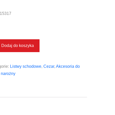
15317
Dodaj do koszyka
orie:
Listwy schodowe
,
Cezar
,
Akcesoria do
 narożny