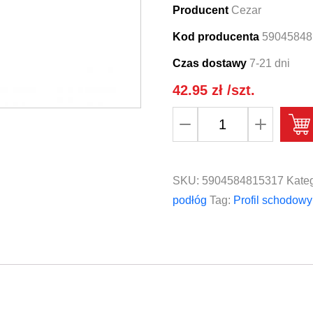
Producent
Cezar
Kod producenta
59045848
Czas dostawy
7-21 dni
42.95
zł
/szt.
ilość
Profil
schodowy
narożny
SKU:
5904584815317
Kateg
klejony
podłóg
Tag:
Profil schodowy
aluminium
laminat
CEZAR
25x20mm
1,35m
Dąb