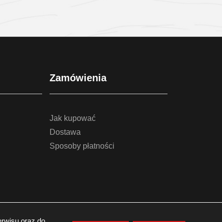
Sprawdź szczegóły
Spra
Zamówienia
Jak kupować
Dostawa
Sposoby płatności
rwisu oraz do