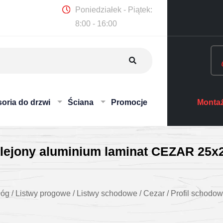
Poniedziałek - Piątek:
8:00 - 16:00
oria do drzwi
Ściana
Promocje
Montaż
klejony aluminium laminat CEZAR 25
łóg
/
Listwy progowe
/
Listwy schodowe
/
Cezar
/
Profil schodow