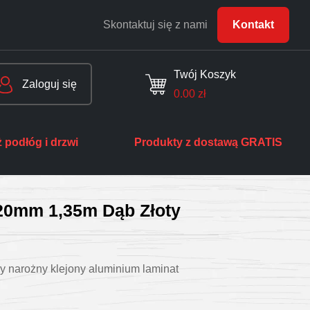
Skontaktuj się z nami
Kontakt
Twój Koszyk
Zaloguj się
0.00
zł
 podłóg i drzwi
Produkty z dostawą GRATIS
x20mm 1,35m Dąb Złoty
y narożny klejony aluminium laminat