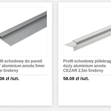
fil schodowy półokrągły
Profil schodowy kątowni
y aluminium anoda
progowy PVC laminat
ZAR 2,5m Srebrny
CEZAR 25x25mm 0,9m D
Glina
.09
zł
/szt.
12.51
zł
/szt.