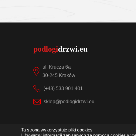
egóły
Sprawdź szczegóły
ul. Krucza 6a
30-245 Kraków
(+48) 533 901 401
sklep@podlogidrzwi.eu
Ta strona wykorzystuje pliki cookies
Używamy informacji zapisanych za pomocą cookies w ce