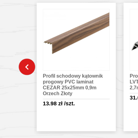
ątownik
Profil schodowy do paneli
Pro
nat
LVT aluminium anoda 5mm
duż
0,9m
2,7m Srebrny
CE
31.06
zł
/szt.
58