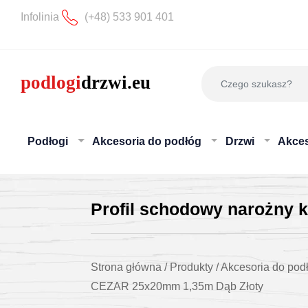
Infolinia
(+48) 533 901 401
Podłogi
Akcesoria do podłóg
Drzwi
Akces
Profil schodowy narożny 
Strona główna
/
Produkty
/
Akcesoria do pod
CEZAR 25x20mm 1,35m Dąb Złoty