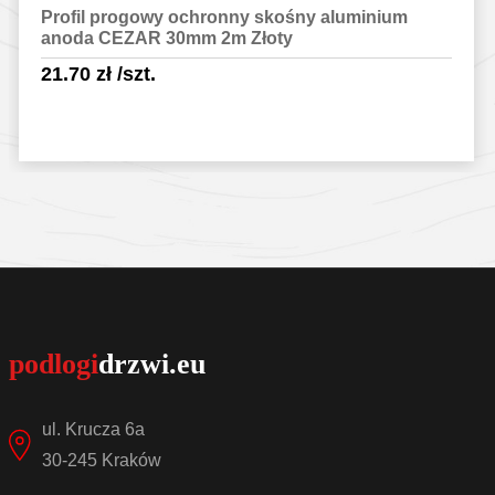
Profil progowy ochronny skośny aluminium
anoda CEZAR 30mm 2m Złoty
21.70
zł
/szt.
Sprawdź szczegóły
ul. Krucza 6a
30-245 Kraków