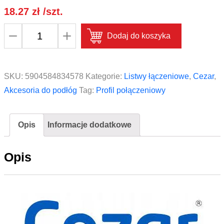
18.27
zł
/szt.
ilość
Dodaj do koszyka
Profil
zakończeniowy
do
SKU:
5904584834578
Kategorie:
Listwy łączeniowe
,
Cezar
,
paneli
Akcesoria do podłóg
Tag:
Profil połączeniowy
aluminium
anoda
Opis
Informacje dodatkowe
CEZAR
8mm
Opis
0,9m
Srebrny