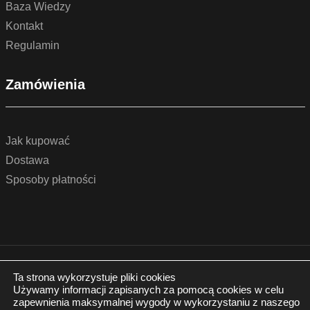
Baza Wiedzy
Kontakt
Regulamin
Zamówienia
Jak kupować
Dostawa
Sposoby płatności
© 2022 by podlogidrzwi.eu
Realizacja:
www.wertui.pl
Ta strona wykorzystuje pliki cookies
Używamy informacji zapisanych za pomocą cookies w celu
Wszystkie prawa zastrzeżone
zapewnienia maksymalnej wygody w wykorzystaniu z naszego