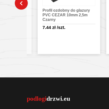
do glazury
Profil ozdobny do glazury
Pro
2,5m
PVC CEZAR 10mm 2,5m
al
Czarny
12
7.44
zł
/szt.
8.
egóły
Sprawdź szczegóły