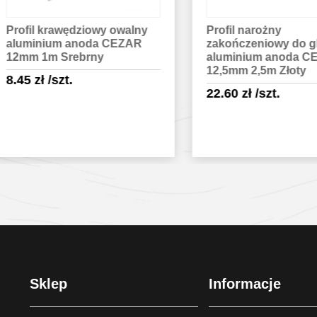
fil krawędziowy owalny
Profil narożny
uminium anoda CEZAR
zakończeniowy do glazu
mm 1m Srebrny
aluminium anoda CEZAR
12,5mm 2,5m Złoty
45
zł
/szt.
22.60
zł
/szt.
Sprawdź szczegóły
Sprawdź szczegóły
Sklep
Informacje