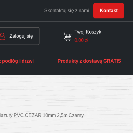
Skontaktuj się z nami
Kontakt
Twój Koszyk
Zaloguj się
0.00
zł
 podłóg i drzwi
Produkty z dostawą GRATIS
o glazury PVC CEZAR 10mm 2,5m Czarny