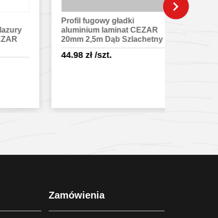
Profil fugowy gładki
Profil fug
ry
aluminium laminat CEZAR
aluminiu
20mm 2,5m Dąb Szlachetny
20mm 2,5
44.98
zł
/szt.
44.98
zł
/
Sprawdź szczegóły
Spra
Zamówienia