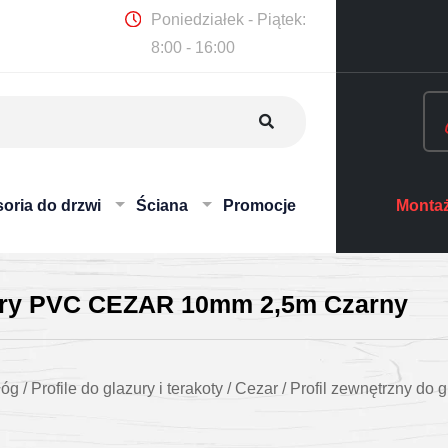
Poniedziałek - Piątek:
8:00 - 16:00
oria do drzwi
Ściana
Promocje
Montaż
zury PVC CEZAR 10mm 2,5m Czarny
łóg
/
Profile do glazury i terakoty
/
Cezar
/
Profil zewnętrzny d