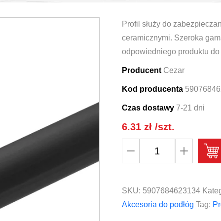
Profil służy do zabezpiecza
ceramicznymi. Szeroka gam
odpowiedniego produktu do
Producent
Cezar
Kod producenta
59076846
Czas dostawy
7-21 dni
6.31
zł
/szt.
ilość
Profil
zewnętrzny
do
SKU:
5907684623134
Kateg
glazury
Akcesoria do podłóg
Tag:
Pr
PVC