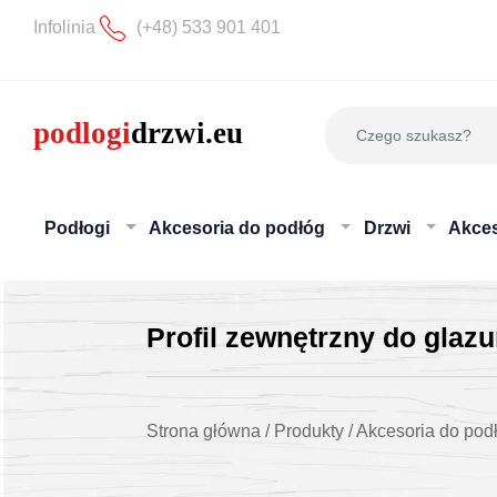
Infolinia
(+48) 533 901 401
Podłogi
Akcesoria do podłóg
Drzwi
Akces
Profil zewnętrzny do gla
Strona główna
/
Produkty
/
Akcesoria do pod