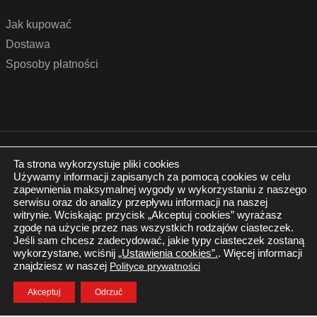
Jak kupować
Dostawa
Sposoby płatności
© 2022 by podlogidrzwi.eu
Realizacja:
www.wertui.pl
Ta strona wykorzystuje pliki cookies
Używamy informacji zapisanych za pomocą cookies w celu
Wszystkie prawa zastrzeżone
zapewnienia maksymalnej wygody w wykorzystaniu z naszego
Polityka prywatności
serwisu oraz do analizy przepływu informacji na naszej
witrynie. Wciskając przycisk „Akceptuj cookies” wyrażasz
zgodę na użycie przez nas wszystkich rodzajów ciasteczek.
Jeśli sam chcesz zadecydować, jakie typy ciasteczek zostaną
wykorzystane, wciśnij
„Ustawienia cookies”.
. Więcej informacji
znajdziesz w naszej
Polityce prywatności
Twój Koszyk
Zaloguj się
Akceptuj
Odrzuć
0.00
zł