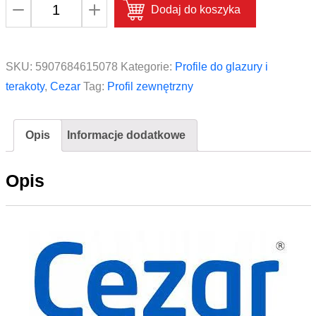
ilość
Dodaj do koszyka
Profil
zewnętrzny
do
SKU:
5907684615078
Kategorie:
Profile do glazury i
glazury
terakoty
,
Cezar
Tag:
Profil zewnętrzny
PVC
CEZAR
Opis
Informacje dodatkowe
9mm
2,5m
Opis
Karmel