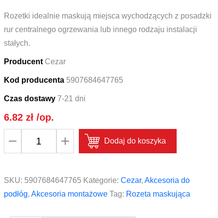
Rozetki idealnie maskują miejsca wychodzących z posadzki
rur centralnego ogrzewania lub innego rodzaju instalacji
stałych.
Producent
Cezar
Kod producenta
5907684647765
Czas dostawy
7-21 dni
6.82
zł
/op.
ilość
Dodaj do koszyka
Rozetka
maskująca
mat
SKU:
5907684647765
Kategorie:
Cezar
,
Akcesoria do
CEZAR
podłóg
,
Akcesoria montażowe
Tag:
Rozeta maskująca
15,2mm
Wenge