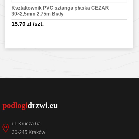
Kształtownik PVC sztanga płaska CEZAR
30×2,5mm 2,75m Biały
15.70
zł
/szt.
Sprawdź szczegóły
ul. Krucza 6a
30-245 Kraków