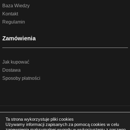
Baza Wiedzy
Kontakt
Regulamin
Zamówienia
Jak kupować
Dostawa
Sposoby płatności
© 2022 by podlogidrzwi.eu
Realizacja:
www.wertui.pl
Ta strona wykorzystuje pliki cookies
Używamy informacji zapisanych za pomocą cookies w celu
Wszystkie prawa zastrzeżone
zapewnienia maksymalnej wygody w wykorzystaniu z naszego