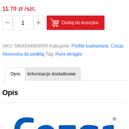
11.70
zł
/szt.
ilość
Dodaj do koszyka
Rura
okrągła
aluminium
SKU:
5904584869945
Kategorie:
Profile budowlane
,
Cezar
,
naturalne
Akcesoria do podłóg
Tag:
Rura okrągła
6x1mm
CEZAR
Opis
Informacje dodatkowe
2m
Srebrna
Opis