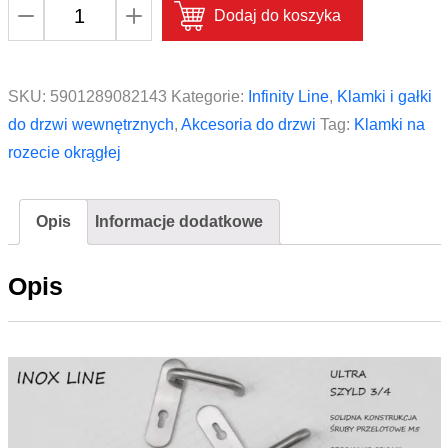
ilość
Dodaj do koszyka
ULTRA
KUL
500
SKU:
5901289082143
Kategorie:
Infinity Line
,
Klamki i gałki
Klamka
do drzwi wewnętrznych
,
Akcesoria do drzwi
Tag:
Klamki na
na
rozecie okrągłej
rozecie
okrągłej
Opis
Informacje dodatkowe
Infinity
Line
Opis
Stal
Nierdzewna