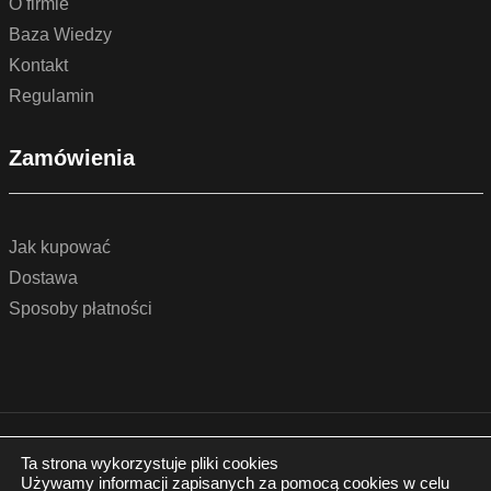
O firmie
Baza Wiedzy
Kontakt
Regulamin
Zamówienia
Jak kupować
Dostawa
Sposoby płatności
© 2022 by podlogidrzwi.eu
Realizacja:
www.wertui.pl
Ta strona wykorzystuje pliki cookies
Używamy informacji zapisanych za pomocą cookies w celu