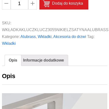
ilość
Dodaj do koszyka
Wkładka
klucz/klucz
30/55
SKU:
mm
WKŁADKAKLUCZKLUCZ3055NIKIELZSATYNAALUBRASS
Alubrass
Kategorie:
Alubrass
,
Wkładki
,
Akcesoria do drzwi
Tag:
Nikiel
Wkładki
Satyna
Opis
Informacje dodatkowe
Opis