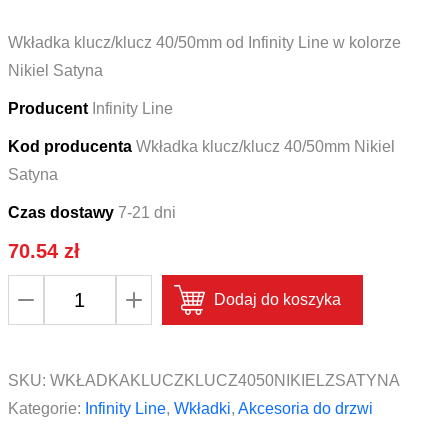
Wkładka klucz/klucz 40/50mm od Infinity Line w kolorze
Nikiel Satyna
Producent
Infinity Line
Kod producenta
Wkładka klucz/klucz 40/50mm Nikiel
Satyna
Czas dostawy
7-21 dni
70.54
zł
ilość
Dodaj do koszyka
Wkładka
klucz/klucz
40/50mm
SKU:
WKŁADKAKLUCZKLUCZ4050NIKIELZSATYNA
Infinity
Kategorie:
Infinity Line
,
Wkładki
,
Akcesoria do drzwi
Line