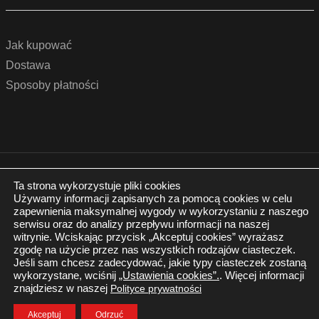
Jak kupować
Dostawa
Sposoby płatności
© 2022 by podlogidrzwi.eu
Realizacja:
www.wertui.pl
Ta strona wykorzystuje pliki cookies
Używamy informacji zapisanych za pomocą cookies w celu
Wszystkie prawa zastrzeżone
zapewnienia maksymalnej wygody w wykorzystaniu z naszego
Polityka prywatności
serwisu oraz do analizy przepływu informacji na naszej
witrynie. Wciskając przycisk „Akceptuj cookies” wyrażasz
zgodę na użycie przez nas wszystkich rodzajów ciasteczek.
Jeśli sam chcesz zadecydować, jakie typy ciasteczek zostaną
wykorzystane, wciśnij
„Ustawienia cookies”.
. Więcej informacji
znajdziesz w naszej
Polityce prywatności
Twój Koszyk
Zaloguj się
Akceptuj
Odrzuć