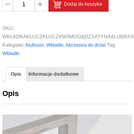
ilość
Dodaj do koszyka
Wkładka
klucz/klucz
45/65
SKU:
mm
WKŁADKAKLUCZKLUCZ4565MOSIĄDZSATYNAALUBRAS
Alubrass
Kategorie:
Alubrass
,
Wkładki
,
Akcesoria do drzwi
Tag:
Mosiądz
Wkładki
Satyna
Opis
Informacje dodatkowe
Opis