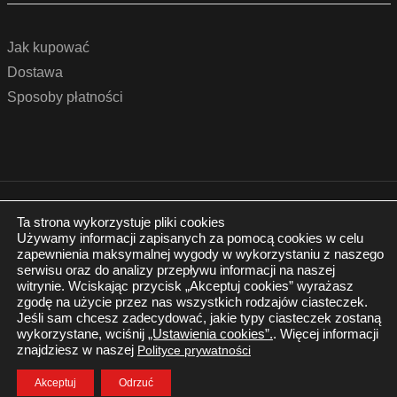
Jak kupować
Dostawa
Sposoby płatności
© 2022 by podlogidrzwi.eu
Realizacja:
www.wertui.pl
Ta strona wykorzystuje pliki cookies
Używamy informacji zapisanych za pomocą cookies w celu
Wszystkie prawa zastrzeżone
zapewnienia maksymalnej wygody w wykorzystaniu z naszego
Polityka prywatności
serwisu oraz do analizy przepływu informacji na naszej
witrynie. Wciskając przycisk „Akceptuj cookies” wyrażasz
zgodę na użycie przez nas wszystkich rodzajów ciasteczek.
Jeśli sam chcesz zadecydować, jakie typy ciasteczek zostaną
wykorzystane, wciśnij
„Ustawienia cookies”.
. Więcej informacji
znajdziesz w naszej
Polityce prywatności
Twój Koszyk
Zaloguj się
Akceptuj
Odrzuć
0.00
zł