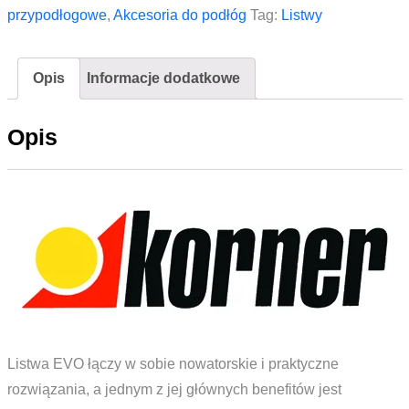
listwy
przypodłogowe
,
Akcesoria do podłóg
Tag:
Listwy
KORNER
Evo
Opis
Informacje dodatkowe
LP70
001
Opis
Biały
Listwa EVO łączy w sobie nowatorskie i praktyczne
rozwiązania, a jednym z jej głównych benefitów jest