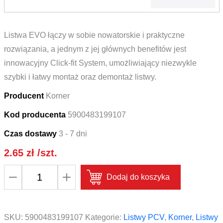
Listwa EVO łączy w sobie nowatorskie i praktyczne
rozwiązania, a jednym z jej głównych benefitów jest
innowacyjny Click-fit System, umożliwiający niezwykle
szybki i łatwy montaż oraz demontaż listwy.
Producent
Korner
Kod producenta
5900483199107
Czas dostawy
3 - 7 dni
2.65
zł
/szt.
ilość
Dodaj do koszyka
Zakończenie
lewe
do
SKU:
5900483199107
Kategorie:
Listwy PCV
,
Korner
,
Listwy