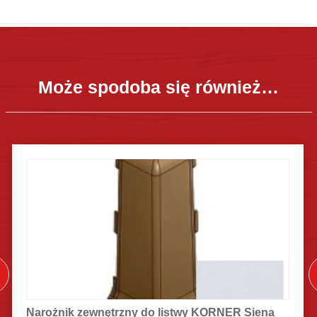
Może spodoba się również…
Narożnik zewnętrzny do listwy KORNER Siena