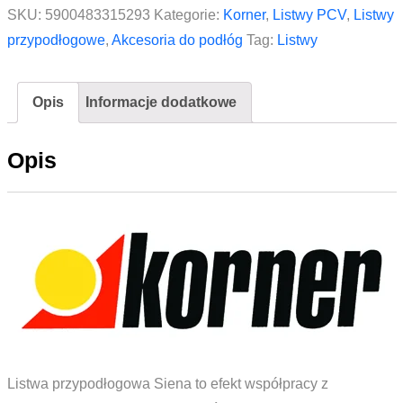
do
SKU:
5900483315293
Kategorie:
Korner
,
Listwy PCV
,
Listwy
listwy
przypodłogowe
,
Akcesoria do podłóg
Tag:
Listwy
KORNER
Siena
Opis
Informacje dodatkowe
SIE
801
Opis
Biały
Listwa przypodłogowa Siena to efekt współpracy z