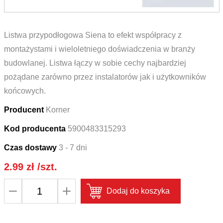
Listwa przypodłogowa Siena to efekt współpracy z
montażystami i wieloletniego doświadczenia w branży
budowlanej. Listwa łączy w sobie cechy najbardziej
pożądane zarówno przez instalatorów jak i użytkowników
końcowych.
Producent
Korner
Kod producenta
5900483315293
Czas dostawy
3 - 7 dni
2.99
zł
/szt.
ilość
Dodaj do koszyka
Zakończenie
lewe