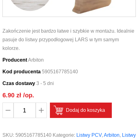
Zakończenie jest bardzo łatwe i szybkie w montażu. Idealnie
pasuje do listwy przypodłogowej LARS w tym samym
kolorze.
Producent
Arbiton
Kod producenta
5905167785140
Czas dostawy
3 - 5 dni
6.90
zł
/op.
ilość
Dodaj do koszyka
Zakończenie
lewe
i
SKU:
5905167785140
Kategorie:
Listwy PCV
,
Arbiton
,
Listwy