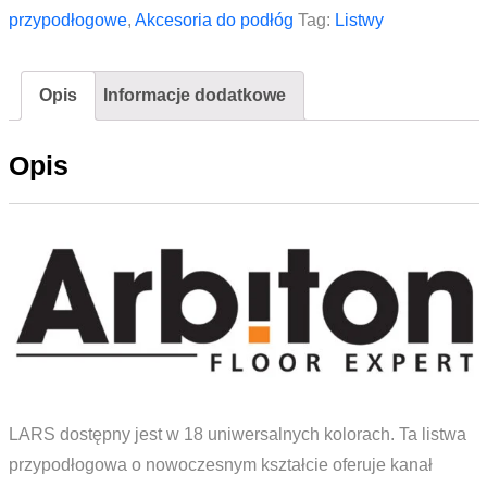
prawe
przypodłogowe
,
Akcesoria do podłóg
Tag:
Listwy
do
listwy
Opis
Informacje dodatkowe
Arbiton
LARS
Opis
2
Jesion
Winterwood
LARS dostępny jest w 18 uniwersalnych kolorach. Ta listwa
przypodłogowa o nowoczesnym kształcie oferuje kanał