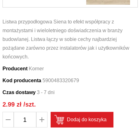
Listwa przypodłogowa Siena to efekt współpracy z
montażystami i wieloletniego doświadczenia w branży
budowlanej. Listwa łączy w sobie cechy najbardziej
pożądane zarówno przez instalatorów jak i użytkowników
końcowych.
Producent
Korner
Kod producenta
5900483320679
Czas dostawy
3 - 7 dni
2.99
zł
/szt.
ilość
Dodaj do koszyka
Zakończenie
prawe