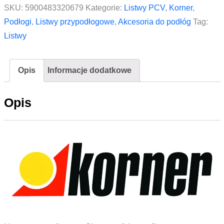
do
SKU:
5900483320679
Kategorie:
Listwy PCV
,
Korner
,
listwy
Podłogi
,
Listwy przypodłogowe
,
Akcesoria do podłóg
Tag:
KORNER
Listwy
Siena
SIE
Opis
Informacje dodatkowe
806
Dąb
Opis
Secesja