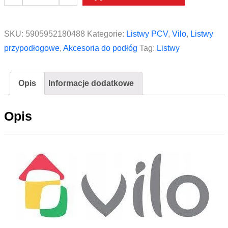
Łącznik
do
listwy
SKU:
5905952180488
Kategorie:
Listwy PCV
,
Vilo
,
Listwy
Vox
przypodłogowe
,
Akcesoria do podłóg
Tag:
Listwy
Vilo
Esquero
Opis
Informacje dodatkowe
ESQ
604
Opis
Platan
Bianco