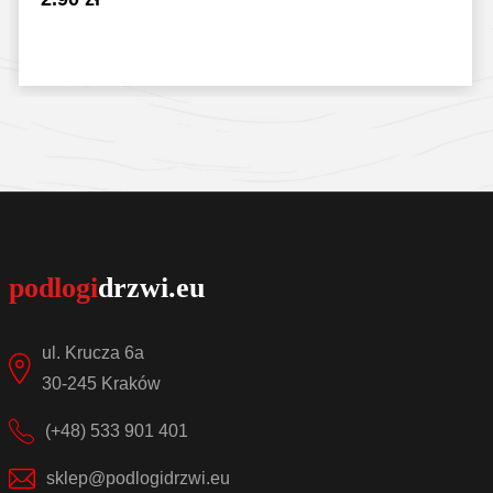
Sprawdź szczegóły
ul. Krucza 6a
30-245 Kraków
(+48) 533 901 401
sklep@podlogidrzwi.eu