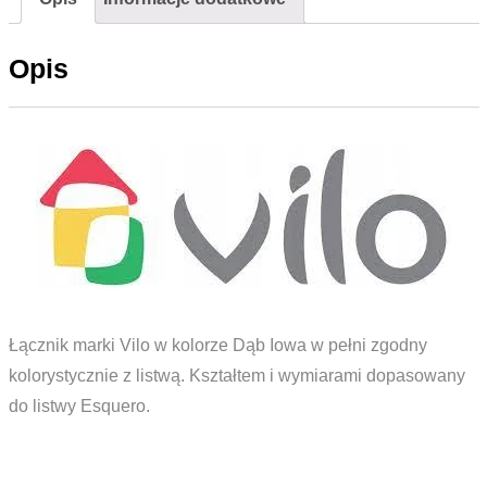
ESQ
636
Opis
Dąb
Iowa
Łącznik marki Vilo w kolorze Dąb Iowa w pełni zgodny
kolorystycznie z listwą. Kształtem i wymiarami dopasowany
do listwy Esquero.