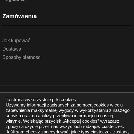
Zamówienia
Jak kupować
Dostawa
Sposoby płatności
© 2022 by podlogidrzwi.eu
Realizacja:
www.wertui.pl
Ta strona wykorzystuje pliki cookies
Używamy informacji zapisanych za pomocą cookies w celu
Wszystkie prawa zastrzeżone
zapewnienia maksymalnej wygody w wykorzystaniu z naszego
Polityka prywatności
serwisu oraz do analizy przepływu informacji na naszej
witrynie. Wciskając przycisk „Akceptuj cookies” wyrażasz
zgodę na użycie przez nas wszystkich rodzajów ciasteczek.
Jeśli sam chcesz zadecydować, jakie typy ciasteczek zostaną