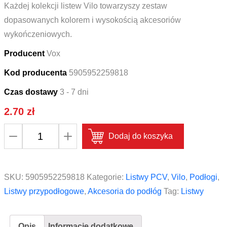
Każdej kolekcji listew Vilo towarzyszy zestaw
dopasowanych kolorem i wysokością akcesoriów
wykończeniowych.
Producent
Vox
Kod producenta
5905952259818
Czas dostawy
3 - 7 dni
2.70
zł
ilość
Dodaj do koszyka
Łącznik
do
listwy
SKU:
5905952259818
Kategorie:
Listwy PCV
,
Vilo
,
Podłogi
,
Vox
Listwy przypodłogowe
,
Akcesoria do podłóg
Tag:
Listwy
Vilo
Esquero
Opis
Informacje dodatkowe