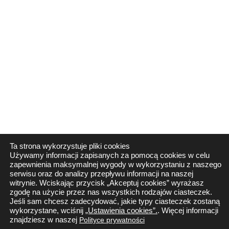
Ta strona wykorzystuje pliki cookies
Używamy informacji zapisanych za pomocą cookies w celu
zapewnienia maksymalnej wygody w wykorzystaniu z naszego
serwisu oraz do analizy przepływu informacji na naszej
witrynie. Wciskając przycisk „Akceptuj cookies” wyrażasz
zgodę na użycie przez nas wszystkich rodzajów ciasteczek.
Jeśli sam chcesz zadecydować, jakie typy ciasteczek zostaną
wykorzystane, wciśnij
„Ustawienia cookies”.
. Więcej informacji
znajdziesz w naszej
Polityce prywatności