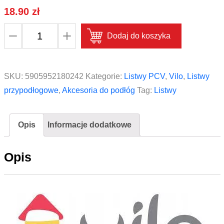
18.90
zł
ilość
Dodaj do koszyka
Listwa
przypodłogowa
VOX
SKU:
5905952180242
Kategorie:
Listwy PCV
,
Vilo
,
Listwy
Vilo
przypodłogowe
,
Akcesoria do podłóg
Tag:
Listwy
Esquero
ESQ
Opis
Informacje dodatkowe
603
Platan
Opis
Kalifornijski