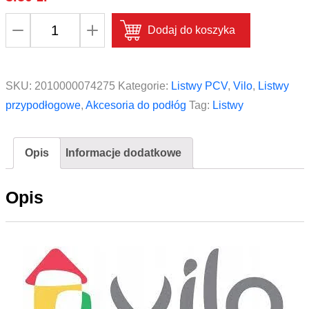
ilość
Dodaj do koszyka
Zakończenie
prawe
do
SKU:
2010000074275
Kategorie:
Listwy PCV
,
Vilo
,
Listwy
listwy
przypodłogowe
,
Akcesoria do podłóg
Tag:
Listwy
Vox
Vilo
Opis
Informacje dodatkowe
Esquero
ESQ
Opis
620
Jasnoszary
Dąb