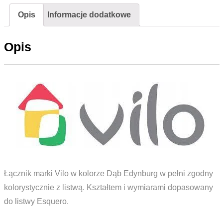
Esquero
Opis
Informacje dodatkowe
ESQ
688
Opis
Dąb
Edynburg
Łącznik marki Vilo w kolorze Dąb Edynburg w pełni zgodny
kolorystycznie z listwą. Kształtem i wymiarami dopasowany
do listwy Esquero.