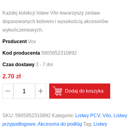
Każdej kolekcji listew Vilo towarzyszy zestaw
dopasowanych kolorem i wysokością akcesoriów
wykończeniowych.
Producent
Vox
Kod producenta
5905952310892
Czas dostawy
3 - 7 dni
2.70
zł
ilość
Dodaj do koszyka
Łącznik
do
listwy
SKU:
5905952310892
Kategorie:
Listwy PCV
,
Vilo
,
Listwy
Vox
przypodłogowe
,
Akcesoria do podłóg
Tag:
Listwy
Vilo