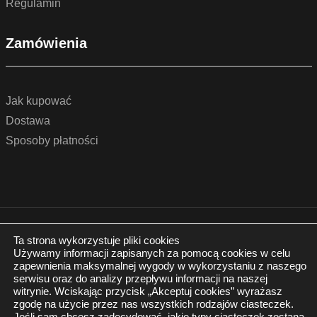
Regulamin
Zamówienia
Jak kupować
Dostawa
Sposoby płatności
© 2022 by podlogidrzwi.eu
Realizacja:
www.wertui.pl
Ta strona wykorzystuje pliki cookies
Używamy informacji zapisanych za pomocą cookies w celu
Wszystkie prawa zastrzeżone
zapewnienia maksymalnej wygody w wykorzystaniu z naszego
Polityka prywatności
serwisu oraz do analizy przepływu informacji na naszej
witrynie. Wciskając przycisk „Akceptuj cookies” wyrażasz
zgodę na użycie przez nas wszystkich rodzajów ciasteczek.