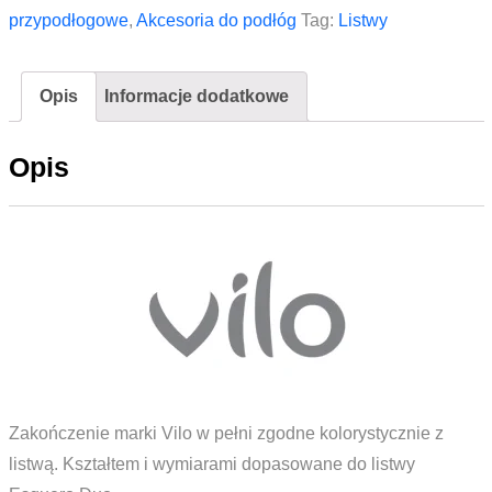
prawe
przypodłogowe
,
Akcesoria do podłóg
Tag:
Listwy
do
listwy
Opis
Informacje dodatkowe
Vilo
ESQUERO
Opis
DUO
657
Merbau
Szary
Zakończenie marki Vilo w pełni zgodne kolorystycznie z
listwą. Kształtem i wymiarami dopasowane do listwy