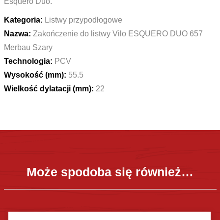
Esquero Duo.
Kategoria:
Listwy przypodłogowe
Nazwa:
Zakończenie do listwy Vilo ESQUERO DUO 657
Merbau Szary
Technologia:
PCV
Wysokość (mm):
55.5
Wielkość dylatacji (mm):
22
Może spodoba się również…