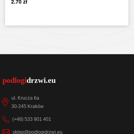
2.70
zł
Sprawdź szczegóły
ul. Krucza 6a
30-245 Kraków
(+48) 533 901 401
sklep@podlogidrzwi.eu