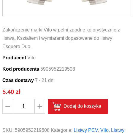
Zakończenie marki Vilo w pełni zgodne kolorystycznie z
listwą. Kształtem i wymiarami dopasowane do listwy
Esquero Duo.
Producent
Vilo
Kod producenta
5905952219508
Czas dostawy
7 - 21 dni
5.40
zł
ilość
Dodaj do koszyka
Zakończenie
lewe
i
SKU:
5905952219508
Kategorie:
Listwy PCV
,
Vilo
,
Listwy