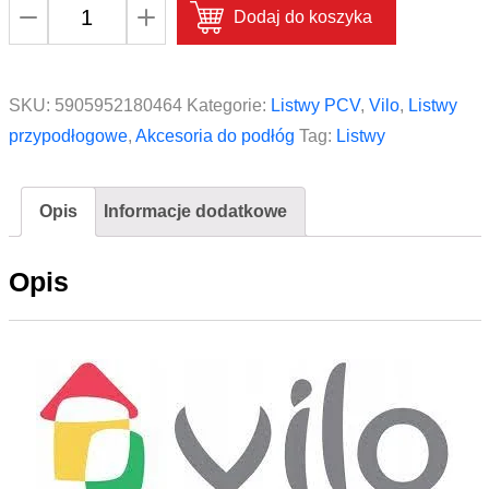
ilość
Dodaj do koszyka
Łącznik
do
listwy
SKU:
5905952180464
Kategorie:
Listwy PCV
,
Vilo
,
Listwy
Vox
przypodłogowe
,
Akcesoria do podłóg
Tag:
Listwy
Vilo
Esquero
Opis
Informacje dodatkowe
ESQ
602
Opis
Platan
Arizoński