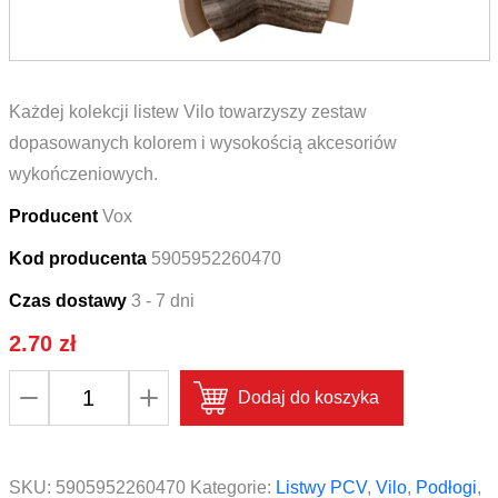
Każdej kolekcji listew Vilo towarzyszy zestaw
dopasowanych kolorem i wysokością akcesoriów
wykończeniowych.
Producent
Vox
Kod producenta
5905952260470
Czas dostawy
3 - 7 dni
2.70
zł
ilość
Dodaj do koszyka
Narożnik
wewnętrzny
do
SKU:
5905952260470
Kategorie:
Listwy PCV
,
Vilo
,
Podłogi
,