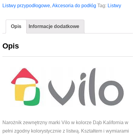
listwy
Listwy przypodłogowe
,
Akcesoria do podłóg
Tag:
Listwy
Vox
Vilo
Opis
Informacje dodatkowe
Esquero
ESQ
Opis
643
Dąb
Kalifornia
Narożnik zewnętrzny marki Vilo w kolorze Dąb Kalifornia w
pełni zgodny kolorystycznie z listwą. Kształtem i wymiarami