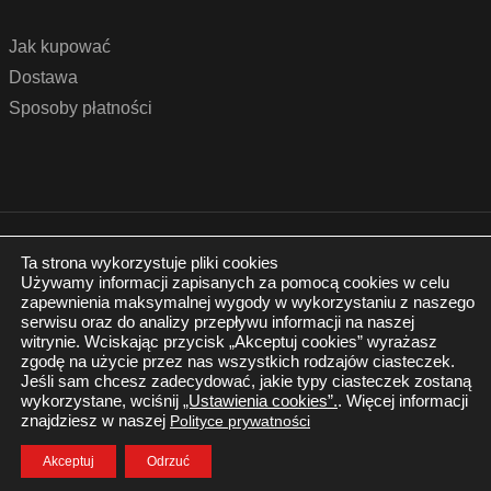
Jak kupować
Dostawa
Sposoby płatności
© 2022 by podlogidrzwi.eu
Realizacja:
www.wertui.pl
Ta strona wykorzystuje pliki cookies
Używamy informacji zapisanych za pomocą cookies w celu
Wszystkie prawa zastrzeżone
zapewnienia maksymalnej wygody w wykorzystaniu z naszego
Polityka prywatności
serwisu oraz do analizy przepływu informacji na naszej
witrynie. Wciskając przycisk „Akceptuj cookies” wyrażasz
zgodę na użycie przez nas wszystkich rodzajów ciasteczek.
Jeśli sam chcesz zadecydować, jakie typy ciasteczek zostaną
wykorzystane, wciśnij
„Ustawienia cookies”.
. Więcej informacji
znajdziesz w naszej
Polityce prywatności
Twój Koszyk
Zaloguj się
Akceptuj
Odrzuć
0.00
zł