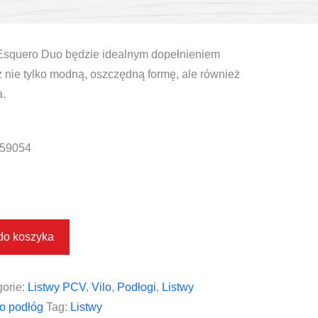
Esquero Duo będzie idealnym dopełnieniem
z nie tylko modną, oszczędną formę, ale również
.
59054
do koszyka
orie:
Listwy PCV
,
Vilo
,
Podłogi
,
Listwy
o podłóg
Tag:
Listwy