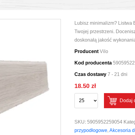
Lubisz minimalizm? Listwa 
Twojej przestrzeni. Docenis
doskonałą jakość wykonania
Producent
Vilo
Kod producenta
59059522
Czas dostawy
7 - 21 dni
18.50
zł
Dodaj 
SKU:
5905952259054
Kateg
przypodłogowe
,
Akcesoria d