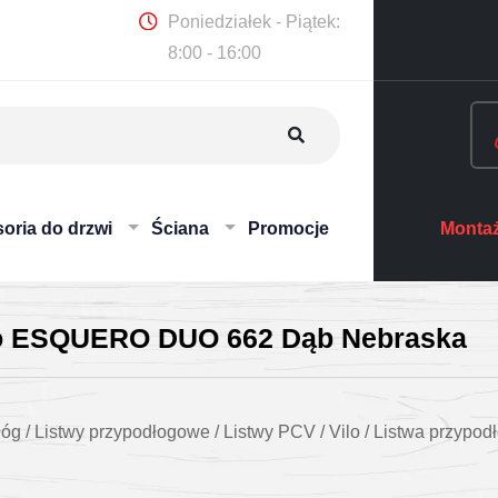
Poniedziałek - Piątek:
8:00 - 16:00
oria do drzwi
Ściana
Promocje
Montaż
lo ESQUERO DUO 662 Dąb Nebraska
łóg
/
Listwy przypodłogowe
/
Listwy PCV
/
Vilo
/
Listwa przypo