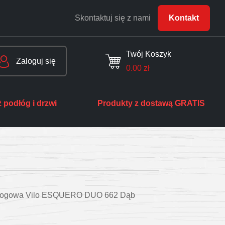
Skontaktuj się z nami
Kontakt
Twój Koszyk
Zaloguj się
0.00
zł
 podłóg i drzwi
Produkty z dostawą GRATIS
dłogowa Vilo ESQUERO DUO 662 Dąb