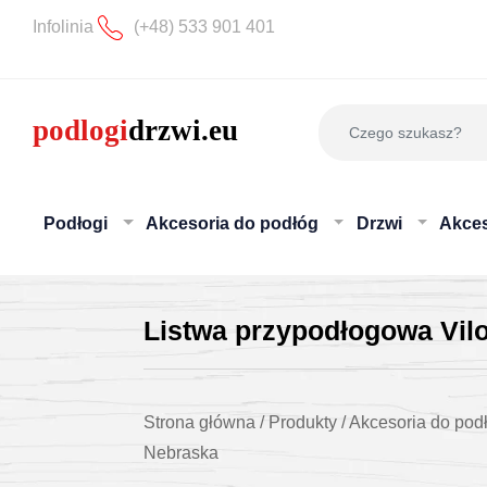
Infolinia
(+48) 533 901 401
Podłogi
Akcesoria do podłóg
Drzwi
Akces
Listwa przypodłogowa Vi
Strona główna
/
Produkty
/
Akcesoria do pod
Nebraska