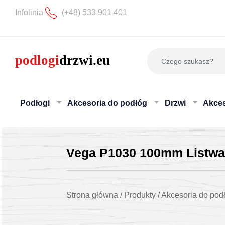
Infolinia
(+48) 533 901 401
Podłogi
Akcesoria do podłóg
Drzwi
Akces
Vega P1030 100mm Listwa
Strona główna
/
Produkty
/
Akcesoria do pod