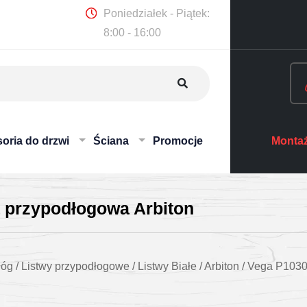
Poniedziałek - Piątek:
8:00 - 16:00
oria do drzwi
Ściana
Promocje
Montaż
 przypodłogowa Arbiton
łóg
/
Listwy przypodłogowe
/
Listwy Białe
/
Arbiton
/
Vega P1030