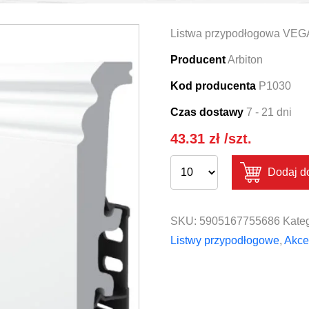
Listwa przypodłogowa VEGA
Producent
Arbiton
Kod producenta
P1030
Czas dostawy
7 - 21 dni
43.31
zł
/szt.
Dodaj d
SKU:
5905167755686
Kateg
Listwy przypodłogowe
,
Akce