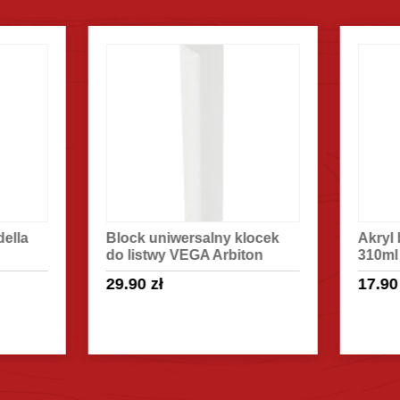
ck uniwersalny klocek
Akryl biały Arbiton Videll
listwy VEGA Arbiton
310ml
.90
zł
17.90
zł