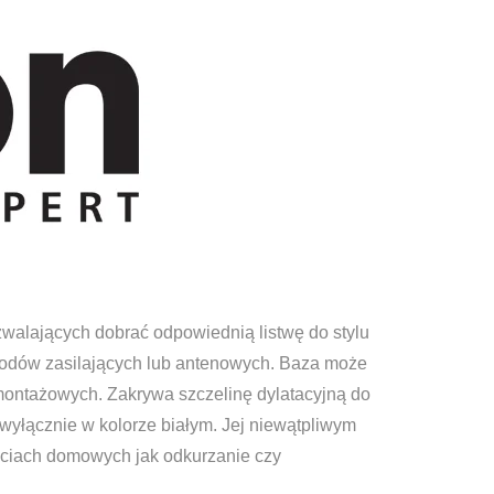
walających dobrać odpowiednią listwę do stylu
wodów zasilających lub antenowych. Baza może
montażowych. Zakrywa szczelinę dylatacyjną do
yłącznie w kolorze białym. Jej niewątpliwym
ściach domowych jak odkurzanie czy