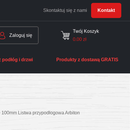
Skontaktuj się z nami
Kontakt
Twój Koszyk
Zaloguj się
0.00
zł
 podłóg i drzwi
Produkty z dostawą GRATIS
 100mm Listwa przypodłogowa Arbiton