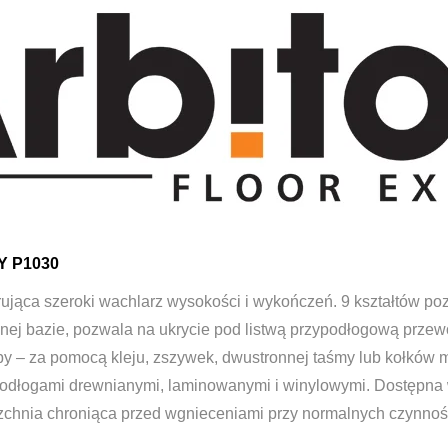
Y P1030
jąca szeroki wachlarz wysokości i wykończeń. 9 kształtów poz
nej bazie, pozwala na ukrycie pod listwą przypodłogową prze
by – za pomocą kleju, zszywek, dwustronnej taśmy lub kołków 
odłogami drewnianymi, laminowanymi i winylowymi. Dostępna w
zchnia chroniąca przed wgnieceniami przy normalnych czynno