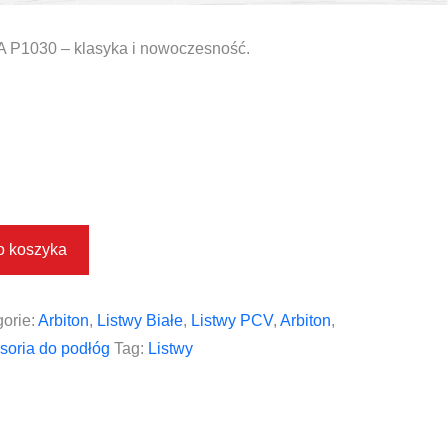
 P1030 – klasyka i nowoczesność.
o koszyka
orie:
Arbiton
,
Listwy Białe
,
Listwy PCV
,
Arbiton
,
soria do podłóg
Tag:
Listwy