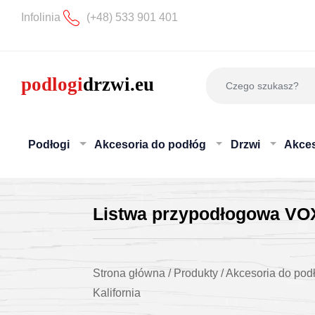
Infolinia
(+48) 533 901 401
Podłogi
Akcesoria do podłóg
Drzwi
Akces
Listwa przypodłogowa VOX
Strona główna
/
Produkty
/
Akcesoria do pod
Kalifornia