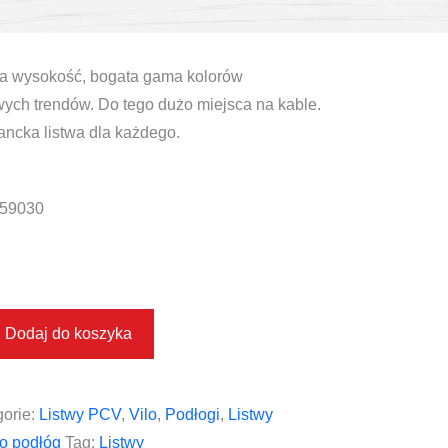
nia wysokość, bogata gama kolorów
ch trendów. Do tego dużo miejsca na kable.
ancka listwa dla każdego.
59030
Dodaj do koszyka
orie:
Listwy PCV
,
Vilo
,
Podłogi
,
Listwy
o podłóg
Tag:
Listwy