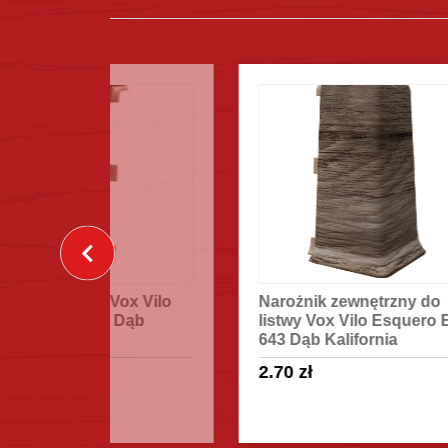
ox Vilo
Narożnik zewnętrzny do
Nar
Dąb
listwy Vox Vilo Esquero ESQ
lis
643 Dąb Kalifornia
643
2.70
zł
2.