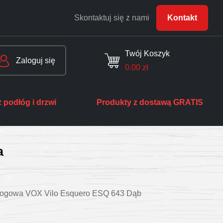
Skontaktuj się z nami
Kontakt
Twój Koszyk
Zaloguj się
0.00
zł
 podłóg i drzwi
Produkty z dostawą GRATIS
a
dłogowa VOX Vilo Esquero ESQ 643 Dąb