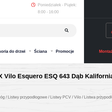
Poniedziałek - Piątek:
8:00 - 16:00
oria do drzwi
Ściana
Promocje
Montaż
 Vilo Esquero ESQ 643 Dąb Kaliforni
łóg
/
Listwy przypodłogowe
/
Listwy PCV
/
Vilo
/
Listwa przypo