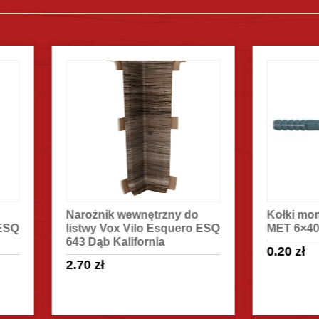
ożnik wewnętrzny do
Kołki montażowe WKRĘT
twy Vox Vilo Esquero ESQ
MET 6×40 mm
 Dąb Kalifornia
0.20
zł
70
zł