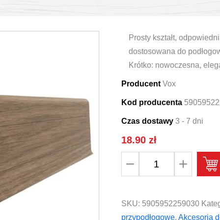
Prosty kształt, odpowied
dostosowana do podłogowy
Krótko: nowoczesna, eleg
Producent
Vox
Kod producenta
59059522
Czas dostawy
3 - 7 dni
18.90
zł
ilość
Listwa
przypodłogowa
VOX
SKU:
5905952259030
Kateg
Vilo
przypodłogowe
,
Akcesoria d