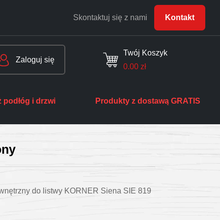
Skontaktuj się z nami
Kontakt
Twój Koszyk
Zaloguj się
0.00
zł
 podłóg i drzwi
Produkty z dostawą GRATIS
ony
wnętrzny do listwy KORNER Siena SIE 819