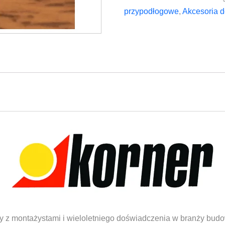
listwy
przypodłogowe
,
Akcesoria d
KORNER
Siena
SIE
819
Dąb
Palony
y z montażystami i wieloletniego doświadczenia w branży budow