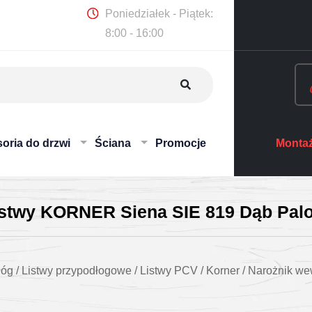
Poniedziałek - Piątek:
8:00 - 16:00
oria do drzwi
Ściana
Promocje
Montaż
istwy KORNER Siena SIE 819 Dąb Pal
łóg
/
Listwy przypodłogowe
/
Listwy PCV
/
Korner
/
Narożnik we