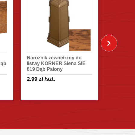
Narożnik zewnętrzny do
Kołki mo
Dąb
listwy KORNER Siena SIE
MET 6×4
819 Dąb Palony
0.20
zł
2.99
zł
/szt.
Sprawdź szczegóły
Spra