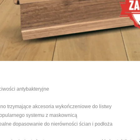
ciwości antybakteryjne
cno trzymające akcesoria wykończeniowe do listwy
 popularnego systemu z maskownicą
dealne dopasowanie do nierówności ścian i podłoża