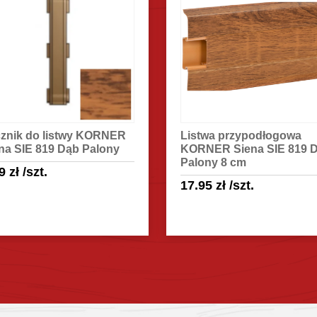
znik do listwy KORNER
Listwa przypodłogowa
na SIE 819 Dąb Palony
KORNER Siena SIE 819 
Palony 8 cm
99
zł
/szt.
17.95
zł
/szt.
Sprawdź szczegóły
Sprawdź szczegóły