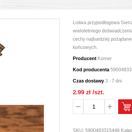
Listwa przypodłogowa Siena 
wieloletniego doświadczeni
cechy najbardziej pożądane 
końcowych.
Producent
Korner
Kod producenta
59004833
Czas dostawy
3 - 7 dni
2.99
zł
/szt.
ilość
Narożnik
wewnętrzny
do
SKU:
5900483315446
Kateg