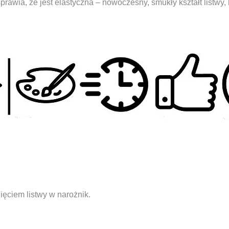
sprawia, że jest elastyczna – nowoczesny, smukły kształt listw
ięciem listwy w narożnik.