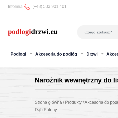
Infolinia
(+48) 533 901 401
Podłogi
Akcesoria do podłóg
Drzwi
Akces
Narożnik wewnętrzny do l
Strona główna
/
Produkty
/
Akcesoria do pod
Dąb Palony