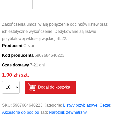
Zakończenia umożliwiają połączenie odcinków listew oraz
ich estetyczne wykończenie. Dedykowane są listwie
przyblatowej wklęsłej wąskiej BL22.
Producent
Cezar
Kod producenta
5907684640223
Czas dostawy
7-21 dni
1.00
zł
/szt.
Dodaj do koszyka
SKU:
5907684640223
Kategorie:
Listwy przyblatowe
,
Cezar
,
Akcesoria do podłóg
Tag:
Narożnik zewnętrzny