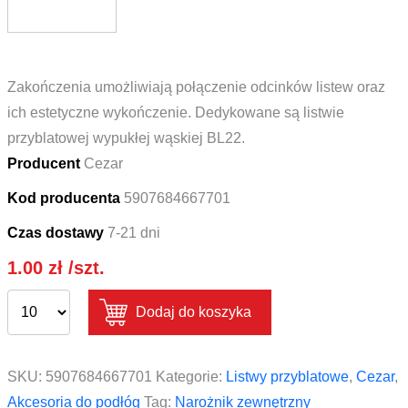
Zakończenia umożliwiają połączenie odcinków listew oraz
ich estetyczne wykończenie. Dedykowane są listwie
przyblatowej wypukłej wąskiej BL22.
Producent
Cezar
Kod producenta
5907684667701
Czas dostawy
7-21 dni
1.00
zł
/szt.
Dodaj do koszyka
SKU:
5907684667701
Kategorie:
Listwy przyblatowe
,
Cezar
,
Akcesoria do podłóg
Tag:
Narożnik zewnętrzny