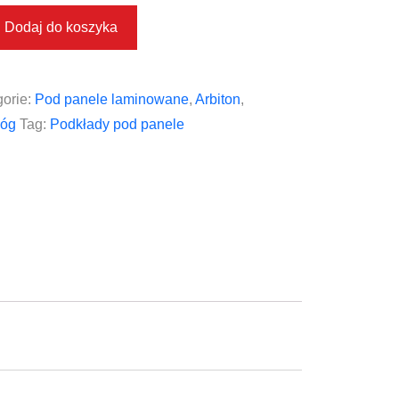
Dodaj do koszyka
orie:
Pod panele laminowane
,
Arbiton
,
łóg
Tag:
Podkłady pod panele