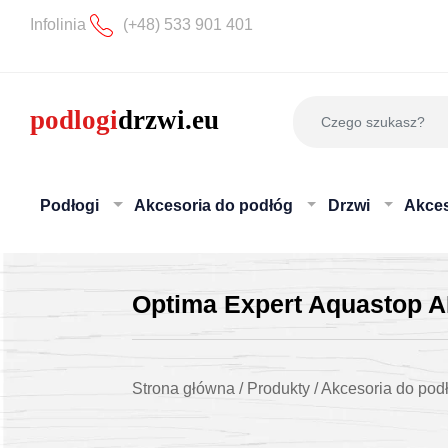
Infolinia
(+48) 533 901 401
Podłogi
Akcesoria do podłóg
Drzwi
Akces
Optima Expert Aquastop
Strona główna
/
Produkty
/
Akcesoria do pod