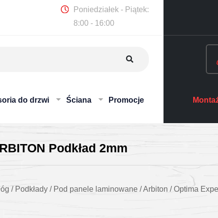
Poniedziałek - Piątek:
8:00 - 16:00
oria do drzwi
Ściana
Promocje
Montaż
 ARBITON Podkład 2mm
łóg
/
Podkłady
/
Pod panele laminowane
/
Arbiton
/
Optima Exp