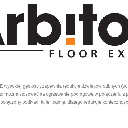
wysokiej gęstości, zapewnia redukcję dźwięków odbitych (odg
ad można stosować na ogrzewanie podłogowe w połączeniu z p
połączony podkład, folię i taśmę, dlatego redukuje konieczno