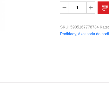
ilość
Optima
Expert
Aquastop
SKU:
5905167778784
Kateg
ARBITON
Podkłady
,
Akcesoria do pod
Podkład
2mm