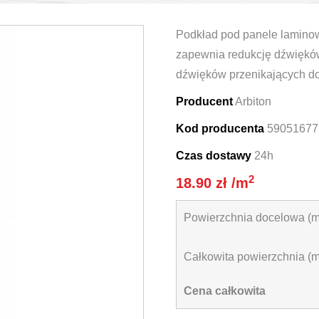
Podkład pod panele lamino
zapewnia redukcję dźwięków
dźwięków przenikających do
Producent
Arbiton
Kod producenta
59051677
Czas dostawy
24h
2
18.90
zł
/m
Powierzchnia docelowa (m
Całkowita powierzchnia (
Cena całkowita