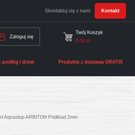
Skontaktuj się z nami
Kontakt
Twój Koszyk
Zaloguj się
0.00
zł
 podłóg i drzwi
Produkty z dostawą GRATIS
ert Aquastop ARBITON Podkład 2mm