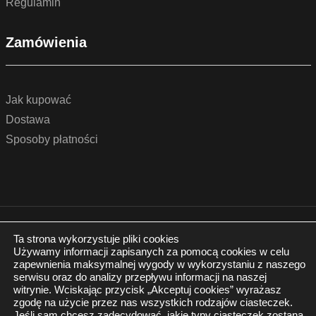
Regulamin
Zamówienia
Jak kupować
Dostawa
Sposoby płatności
© 2022 by podlogidrzwi.eu
Realizacja:
www.wertui.pl
Ta strona wykorzystuje pliki cookies
Używamy informacji zapisanych za pomocą cookies w celu
Wszystkie prawa zastrzeżone
zapewnienia maksymalnej wygody w wykorzystaniu z naszego
Polityka prywatności
serwisu oraz do analizy przepływu informacji na naszej
witrynie. Wciskając przycisk „Akceptuj cookies” wyrażasz
zgodę na użycie przez nas wszystkich rodzajów ciasteczek.
Jeśli sam chcesz zadecydować, jakie typy ciasteczek zostaną