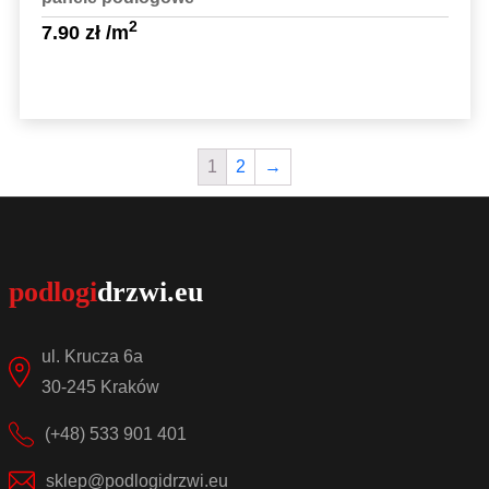
2
7.90
zł
/m
1
2
→
Sprawdź szczegóły
ul. Krucza 6a
30-245 Kraków
(+48) 533 901 401
sklep@podlogidrzwi.eu