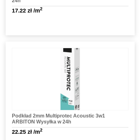
24h
2
17.22
zł
/m
Sprawdź szczegóły
Podkład 2mm Multiprotec Acoustic 3w1
ARBITON Wysyłka w 24h
2
22.25
zł
/m