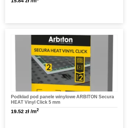
15.84
zł
/m
Sprawdź szczegóły
Podkład pod panele winylowe ARBITON Secura
HEAT Vinyl Click 5 mm
2
19.52
zł
/m