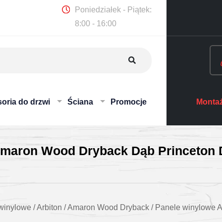
Poniedziałek - Piątek:
8:00 - 16:00
oria do drzwi
Ściana
Promocje
Montaż
 Amaron Wood Dryback Dąb Princeton
winylowe
/
Arbiton
/
Amaron Wood Dryback
/
Panele winylowe A