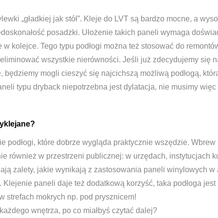
ewki „gładkiej jak stół”. Kleje do LVT są bardzo mocne, a wys
doskonałość posadzki. Ułożenie takich paneli wymaga doświadcz
sze w kolejce. Tego typu podłogi można też stosować do remont
liminować wszystkie nierówności. Jeśli już zdecydujemy się na
 będziemy mogli cieszyć się najcichszą możliwą podłogą, któ
i typu dryback niepotrzebna jest dylatacja, nie musimy więc s
zyklejane?
ie podłogi, które dobrze wygląda praktycznie wszędzie. Wbrew
 również w przestrzeni publicznej: w urzędach, instytucjach kul
gają zalety, jakie wynikają z zastosowania paneli winylowych w
 Klejenie paneli daje też dodatkową korzyść, taka podłoga jest
w strefach mokrych np. pod prysznicem!
każdego wnętrza, po co miałbyś czytać dalej?