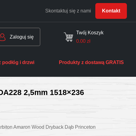
Skontaktuj się z nami
Kontakt
Twój Koszyk
Zaloguj się
0.00
zł
 podłóg i drzwi
Produkty z dostawą GRATIS
 DA228 2,5mm 1518×236
rbiton Amaron Wood Dryback Dąb Princeton