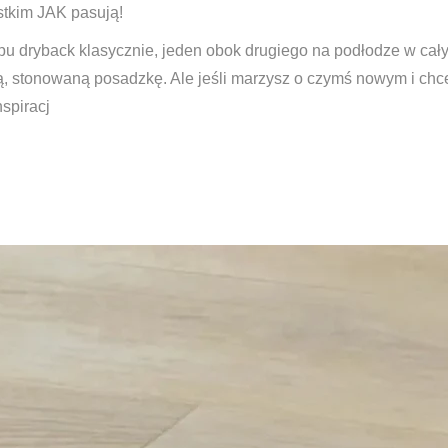
ystkim JAK pasują!
ypu dryback klasycznie, jeden obok drugiego na podłodze w cały
ną, stonowaną posadzkę. Ale jeśli marzysz o czymś nowym i chc
nspiracj