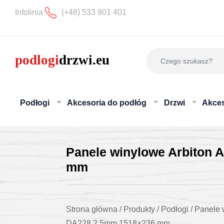
Infolinia
(+48) 533 901 401
Podłogi
Akcesoria do podłóg
Drzwi
Akces
Panele winylowe Arbiton
mm
Strona główna
/
Produkty
/
Podłogi
/
Panele 
DA228 2,5mm 1518×236 mm