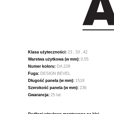
Klasa użyteczności:
23 , 33 , 42
Warstwa użytkowa (w mm):
0,55
Numer koloru:
DA 228
Fuga:
DESIGN BEVEL
Długość panela (w mm):
1518
Szerokość panela (w mm):
236
Gwarancja:
25 lat