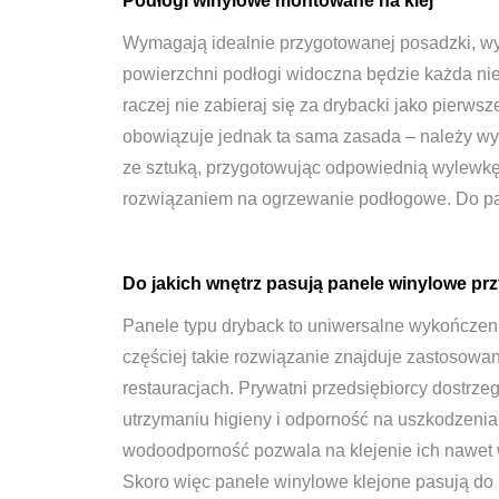
Podłogi winylowe montowane na klej
Wymagają idealnie przygotowanej posadzki, wyl
powierzchni podłogi widoczna będzie każda nie
raczej nie zabieraj się za drybacki jako pierw
obowiązuje jednak ta sama zasada – należy wye
ze sztuką, przygotowując odpowiednią wylewkę,
rozwiązaniem na ogrzewanie podłogowe. Do panel
Do jakich wnętrz pasują panele winylowe pr
Panele typu dryback to uniwersalne wykończen
częściej takie rozwiązanie znajduje zastosowanie
restauracjach. Prywatni przedsiębiorcy dostrze
utrzymaniu higieny i odporność na uszkodzenia.
wodoodporność pozwala na klejenie ich nawet 
Skoro więc panele winylowe klejone pasują do 