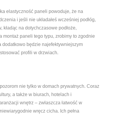
oka elastyczność paneli powoduje, że na
enia i jeśli nie układałeś wcześniej podłóg,
ów, kładąc na dotychczasowe podłoże,
 montaż paneli tego typu, zrobimy to zgodnie
ra dodatkowo będzie najefektywniejszym
tosować profili w drzwiach.
 pozorom nie tylko w domach prywatnych. Coraz
tury, a także w biurach, hotelach i
 aranżacji wnętrz – zwłaszcza łatwość w
 niewiarygodnie wręcz cicha. Ich pełna