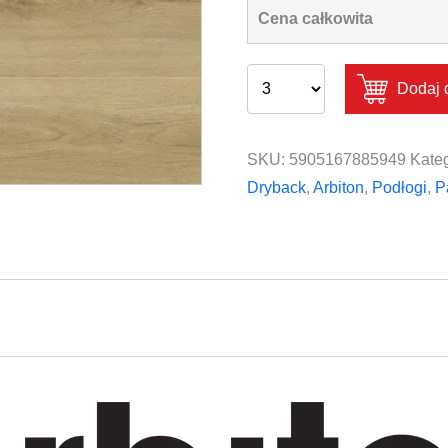
Cena całkowita
Dodaj 
SKU:
5905167885949
Kateg
Dryback
,
Arbiton
,
Podłogi
,
P