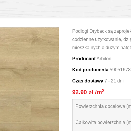
Podłogi Dryback są zaproje
codzienne użytkowanie, dzi
mieszkalnych o dużym natęże
Producent
Arbiton
Kod producenta
59051678
Czas dostawy
7 - 21 dni
2
92.90
zł
/m
Powierzchnia docelowa (m
Całkowita powierzchnia (