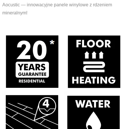
Aocustic — innowacyjne panele winylowe z rdzeniem
mineralnym!