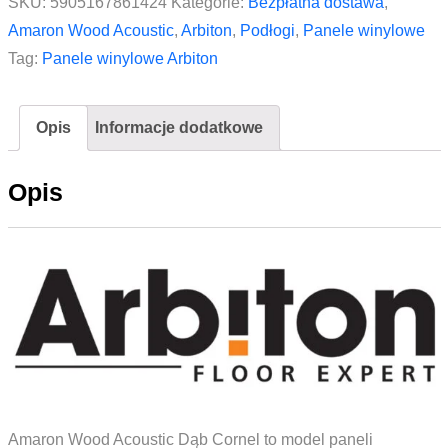
SKU:
5905167861424
Kategorie:
Bezpłatna dostawa
,
Amaron Wood Acoustic
,
Arbiton
,
Podłogi
,
Panele winylowe
Tag:
Panele winylowe Arbiton
Opis
Informacje dodatkowe
Opis
Amaron Wood Acoustic Dąb Cornel to model paneli