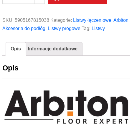
Profil
podłogowy
okleinowany
SKU:
5905167815038
Kategorie:
Listwy łączeniowe
,
Arbiton
,
Arbiton
Akcesoria do podłóg
,
Listwy progowe
Tag:
Listwy
CS30
kolor
Opis
Informacje dodatkowe
49
Dąb
Opis
Tasmański
93
cm