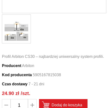
Profil Arbiton CS30 – najbardziej uniwersalny system profili.
Producent
Arbiton
Kod producenta
5905167815038
Czas dostawy
7 - 21 dni
24.90
zł
/szt.
ilość
Dodaj do koszyka