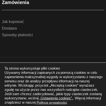
Zamówienia
Jak kupować
Dostawa
Sposoby płatności
© 2022 by podlogidrzwi.eu
Realizacja:
www.wertui.pl
Ta strona wykorzystuje pliki cookies
Używamy informacji zapisanych za pomocą cookies w celu
Wszystkie prawa zastrzeżone
zapewnienia maksymalnej wygody w wykorzystaniu z naszego
Polityka prywatności
serwisu oraz do analizy przepływu informacji na naszej
witrynie. Wciskając przycisk „Akceptuj cookies” wyrażasz
zgodę na użycie przez nas wszystkich rodzajów ciasteczek.
Jeśli sam chcesz zadecydować, jakie typy ciasteczek zostaną
wykorzystane, wciśnij
„Ustawienia cookies”.
. Więcej informacji
znajdziesz w naszej
Polityce prywatności