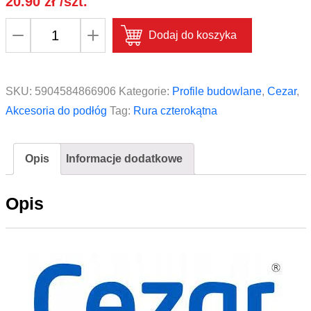
20.90
zł
/szt.
ilość
Dodaj do koszyka
Rura
czterokątna
aluminium
SKU:
5904584866906
Kategorie:
Profile budowlane
,
Cezar
,
anoda
Akcesoria do podłóg
Tag:
Rura czterokątna
CEZAR
15x15x1,5mm
Opis
Informacje dodatkowe
1m
Srebrna
Opis