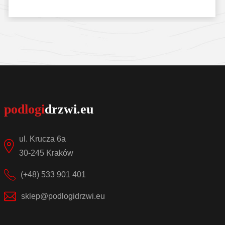
Sprawdź szczegóły
ul. Krucza 6a
30-245 Kraków
(+48) 533 901 401
sklep@podlogidrzwi.eu