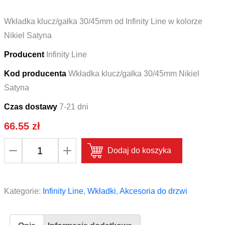
Wkładka klucz/gałka 30/45mm od Infinity Line w kolorze
Nikiel Satyna
Producent
Infinity Line
Kod producenta
Wkładka klucz/gałka 30/45mm Nikiel
Satyna
Czas dostawy
7-21 dni
66.55
zł
ilość
Dodaj do koszyka
Wkładka
klucz/gałka
30/45mm
Kategorie:
Infinity Line
,
Wkładki
,
Akcesoria do drzwi
Infinity
Line