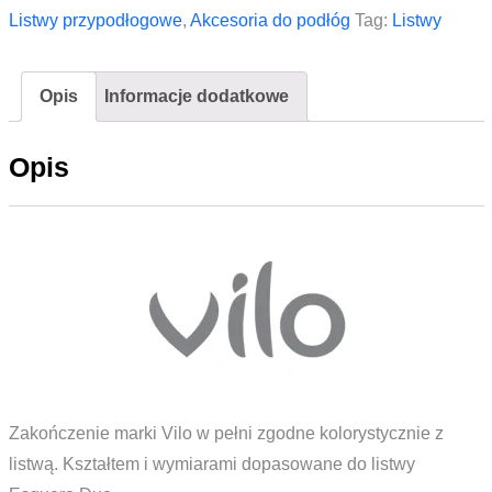
prawe
Listwy przypodłogowe
,
Akcesoria do podłóg
Tag:
Listwy
do
listwy
Opis
Informacje dodatkowe
Vilo
ESQUERO
Opis
DUO
651
Argento
Zakończenie marki Vilo w pełni zgodne kolorystycznie z
listwą. Kształtem i wymiarami dopasowane do listwy