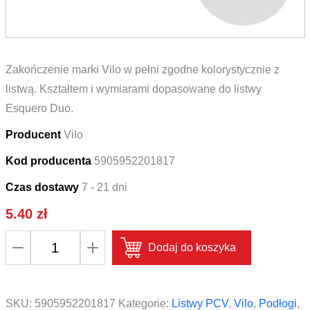
Zakończenie marki Vilo w pełni zgodne kolorystycznie z
listwą. Kształtem i wymiarami dopasowane do listwy
Esquero Duo.
Producent
Vilo
Kod producenta
5905952201817
Czas dostawy
7 - 21 dni
5.40
zł
ilość
Dodaj do koszyka
Zakończenie
lewe
i
SKU:
5905952201817
Kategorie:
Listwy PCV
,
Vilo
,
Podłogi
,