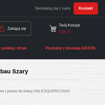
Skontaktuj się z nami
Kontakt
Twój Koszyk
Zaloguj się
0.00
zł
 podłóg i drzwi
Produkty z dostawą GRATIS
rbau Szary
ewe i prawe do listwy Vilo ESQUERO DUO