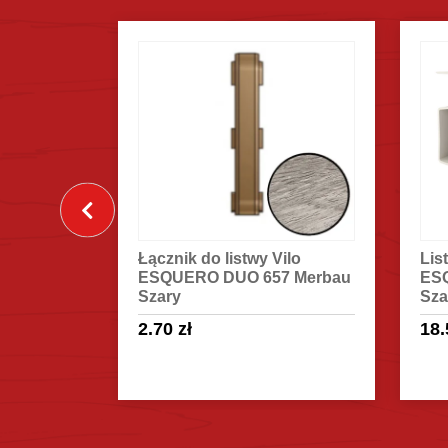
ilo
Listwa przypodłogowa Vilo
Nar
7 Merbau
ESQUERO DUO 657 Merbau
lis
Szary
657
18.50
zł
2.