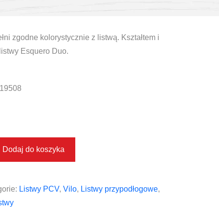
ni zgodne kolorystycznie z listwą. Kształtem i
istwy Esquero Duo.
19508
Dodaj do koszyka
orie:
Listwy PCV
,
Vilo
,
Listwy przypodłogowe
,
stwy