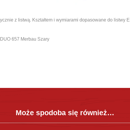
tycznie z listwą. Kształtem i wymiarami dopasowane do listwy 
 DUO 657 Merbau Szary
Może spodoba się również…