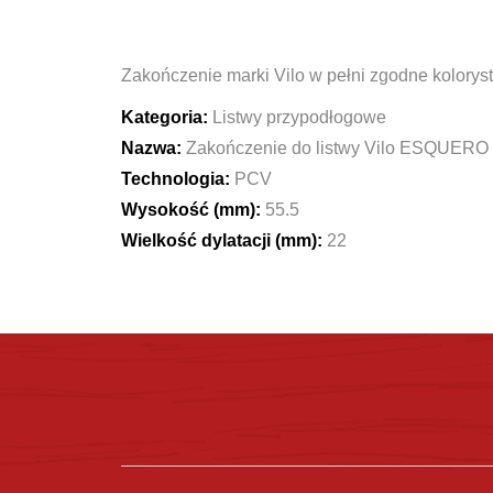
Zakończenie marki Vilo w pełni zgodne kolorys
Kategoria:
Listwy przypodłogowe
Nazwa:
Zakończenie do listwy Vilo ESQUERO
Technologia:
PCV
Wysokość (mm):
55.5
Wielkość dylatacji (mm):
22