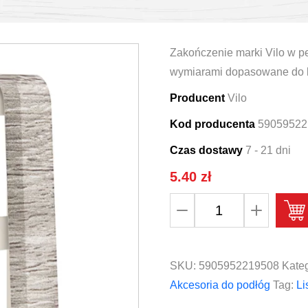
Zakończenie marki Vilo w peł
wymiarami dopasowane do l
Producent
Vilo
Kod producenta
59059522
Czas dostawy
7 - 21 dni
5.40
zł
ilość
Zakończenie
lewe
i
SKU:
5905952219508
Kateg
prawe
Akcesoria do podłóg
Tag:
Li
do