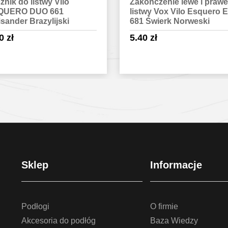
ończenie lewe i prawe do
Narożnik wewnętrzny do
twy Vox Vilo Esquero ESQ
listwy Vox Vilo Esquero 
 Świerk Norweski
689 Dąb Icarus
40
zł
2.70
zł
Sprawdź szczegóły
Sprawdź szczegóły
Sklep
Informacje
Podłogi
O firmie
Akcesoria do podłóg
Baza Wiedzy