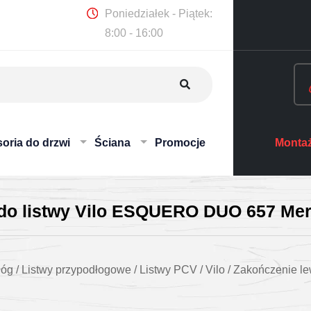
Poniedziałek - Piątek:
8:00 - 16:00
oria do drzwi
Ściana
Promocje
Montaż
 do listwy Vilo ESQUERO DUO 657 Me
łóg
/
Listwy przypodłogowe
/
Listwy PCV
/
Vilo
/
Zakończenie l