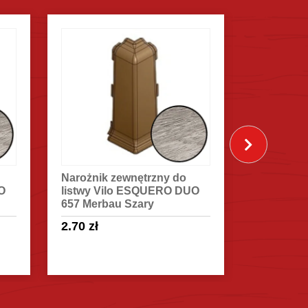
Łącznik do listwy Vilo
Listwa pr
O
ESQUERO DUO 657 Merbau
ESQUERO
Szary
Szary
2.70
zł
18.50
zł