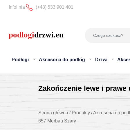
Infolinia
(+48) 533 901 401
Podłogi
Akcesoria do podłóg
Drzwi
Akces
Zakończenie lewe i prawe
Strona główna
/
Produkty
/
Akcesoria do pod
657 Merbau Szary