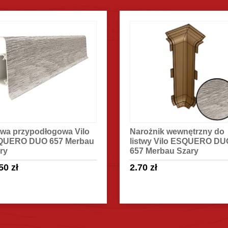
ożnik wewnętrzny do
Narożnik zewnętrzny do
twy Vilo ESQUERO DUO
listwy Vilo ESQUERO DU
 Merbau Szary
657 Merbau Szary
70
zł
2.70
zł