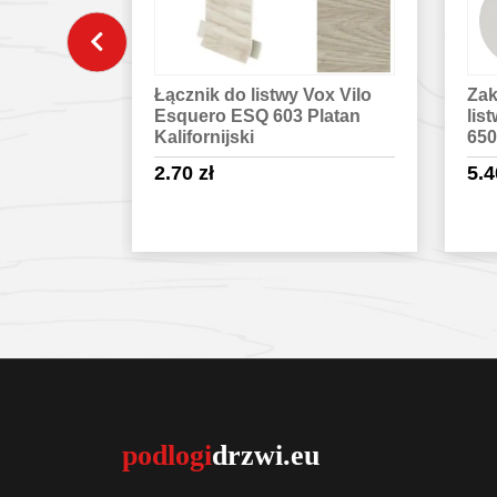
ox Vilo
Zakończenie lewe i prawe do
Nar
Platan
listwy Vilo ESQUERO DUO
lis
650 Biały
Oak
5.40
zł
3.
egóły
Sprawdź szczegóły