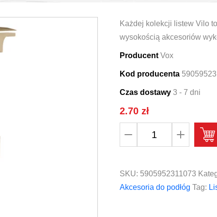
Każdej kolekcji listew Vilo
wysokością akcesoriów wyk
Producent
Vox
Kod producenta
59059523
Czas dostawy
3 - 7 dni
2.70
zł
ilość
Łącznik
do
listwy
SKU:
5905952311073
Kateg
Vox
Akcesoria do podłóg
Tag:
Li
Vilo
Esquero