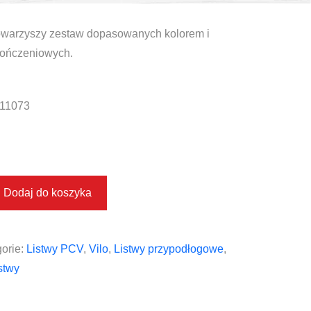
 towarzyszy zestaw dopasowanych kolorem i
ończeniowych.
11073
Dodaj do koszyka
orie:
Listwy PCV
,
Vilo
,
Listwy przypodłogowe
,
stwy