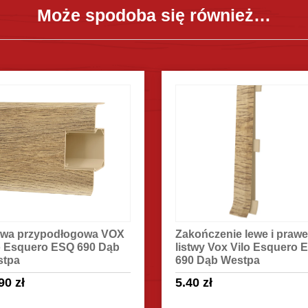
Może spodoba się również…
ończenie lewe i prawe do
Narożnik wewnętrzny do
twy Vox Vilo Esquero ESQ
listwy Vox Vilo Esquero 
 Dąb Westpa
690 Dąb Westpa
40
zł
2.70
zł