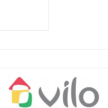
ESQ
690
Dąb
Westpa