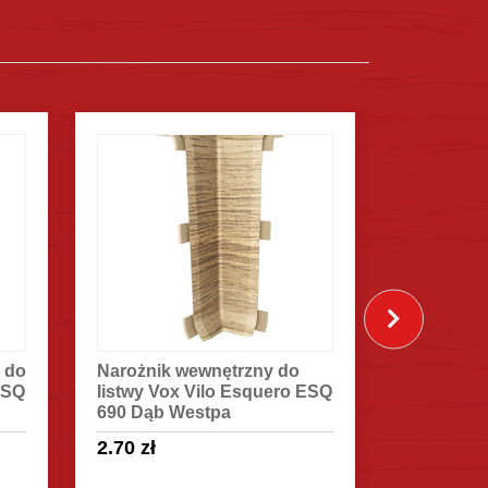
Narożnik zewnętrzny do
Listwa p
ESQ
listwy Vox Vilo Esquero ESQ
Vilo Esqu
690 Dąb Westpa
Westpa
2.70
zł
18.90
zł