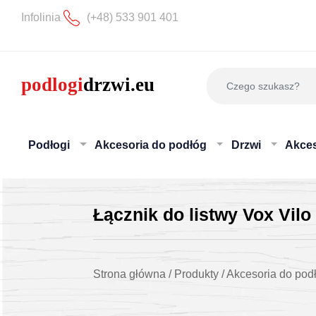
Infolinia
(+48) 533 901 401
Podłogi
Akcesoria do podłóg
Drzwi
Akces
Łącznik do listwy Vox Vi
Strona główna
/
Produkty
/
Akcesoria do pod