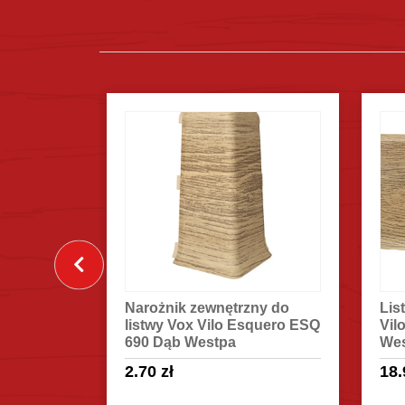
ny do
Listwa przypodłogowa VOX
Zak
squero ESQ
Vilo Esquero ESQ 690 Dąb
lis
Westpa
690
18.90
zł
5.