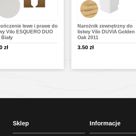
ożnik zewnętrzny do
Listwa przypodłogowa V
twy Vilo DUVIA Golden
Vilo Esquero ESQ 689 D
 2011
Icarus
50
zł
18.90
zł
Sprawdź szczegóły
Sprawdź szczegóły
Sklep
Informacje