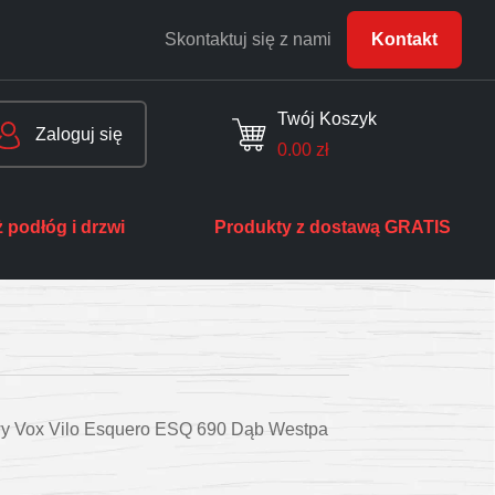
Skontaktuj się z nami
Kontakt
Twój Koszyk
Zaloguj się
0.00
zł
 podłóg i drzwi
Produkty z dostawą GRATIS
twy Vox Vilo Esquero ESQ 690 Dąb Westpa