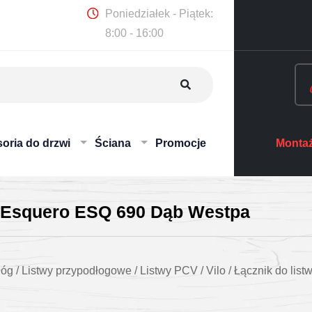
Poniedziałek - Piątek:
8:00 - 16:00
oria do drzwi
Ściana
Promocje
Montaż
lo Esquero ESQ 690 Dąb Westpa
łóg
/
Listwy przypodłogowe
/
Listwy PCV
/
Vilo
/
Łącznik do lis