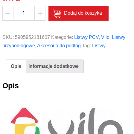
ilość
Dodaj do koszyka
Zakończenie
lewe
i
SKU:
5905952181607
Kategorie:
Listwy PCV
,
Vilo
,
Listwy
prawe
przypodłogowe
,
Akcesoria do podłóg
Tag:
Listwy
do
listwy
Opis
Informacje dodatkowe
Vox
Vilo
Opis
Esquero
ESQ
608
Dąb
Czerwony