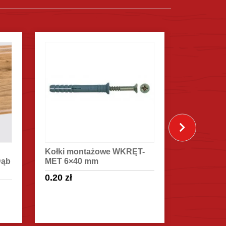
Kołki montażowe WKRĘT-
Zakończen
Dąb
MET 6×40 mm
KORNER E
Exclusive
0.20
zł
2.65
zł
/s