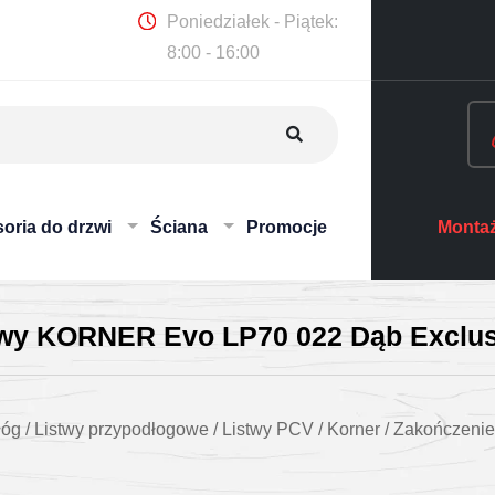
Poniedziałek - Piątek:
8:00 - 16:00
oria do drzwi
Ściana
Promocje
Montaż
twy KORNER Evo LP70 022 Dąb Exclus
łóg
/
Listwy przypodłogowe
/
Listwy PCV
/
Korner
/
Zakończenie