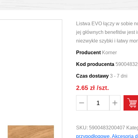
Listwa EVO łączy w sobie no
jej głównych benefitów jest 
niezwykle szybki i łatwy mon
Producent
Korner
Kod producenta
59004832
Czas dostawy
3 - 7 dni
2.65
zł
/szt.
ilość
Zakończenie
prawe
do
SKU:
5900483200407
Kateg
listwy
przypodłogowe
,
Akcesoria d