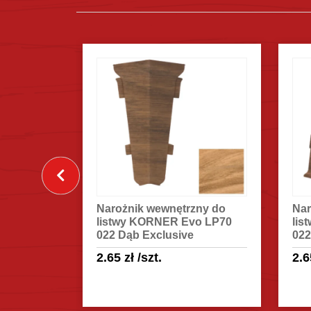
y KORNER
Narożnik wewnętrzny do
Nar
Exclusive
listwy KORNER Evo LP70
lis
022 Dąb Exclusive
022
2.65
zł
/szt.
2.