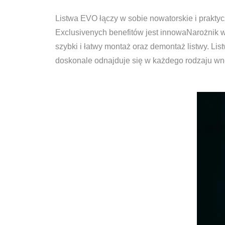
Listwa EVO łączy w sobie nowatorskie i prakt
Exclusivenych benefitów jest innowaNarożnik 
szybki i łatwy montaż oraz demontaż listwy. L
doskonale odnajduje się w każdego rodzaju wnęt