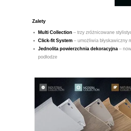
Zalety
Multi Collection
– trzy zróżnicowane stylist
Click-fit System
– umożliwia błyskawiczny m
Jednolita powierzchnia dekoracyjna
– nowo
podłodze