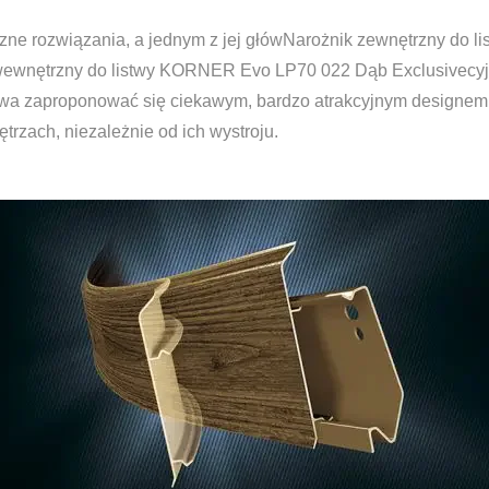
yczne rozwiązania, a jednym z jej główNarożnik zewnętrzny d
wewnętrzny do listwy KORNER Evo LP70 022 Dąb Exclusivecyjny
istwa zaproponować się ciekawym, bardzo atrakcyjnym designem 
rzach, niezależnie od ich wystroju.