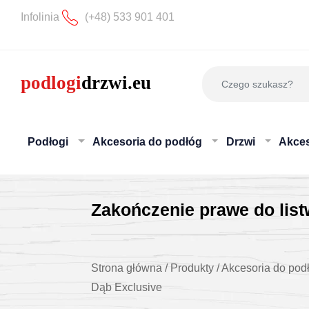
Infolinia
(+48) 533 901 401
Podłogi
Akcesoria do podłóg
Drzwi
Akces
Zakończenie prawe do lis
Strona główna
/
Produkty
/
Akcesoria do pod
Dąb Exclusive