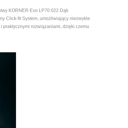
o listwy KORNER Evo LP70 022 Dąb
 Click-fit System, umożliwiający niezwykle
i praktycznymi rozwiązaniami, dzięki czemu