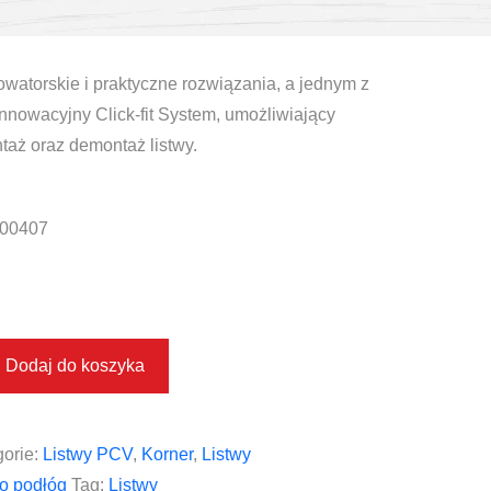
watorskie i praktyczne rozwiązania, a jednym z
innowacyjny Click-fit System, umożliwiający
taż oraz demontaż listwy.
00407
Dodaj do koszyka
orie:
Listwy PCV
,
Korner
,
Listwy
o podłóg
Tag:
Listwy