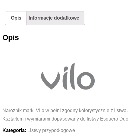
Vilo
ESQUERO
Opis
Informacje dodatkowe
DUO
654
Opis
Palisander
Bielony
Narożnik marki Vilo w pełni zgodny kolorystycznie z listwą.
Kształtem i wymiarami dopasowany do listwy Esquero Duo.
Kategoria:
Listwy przypodłogowe