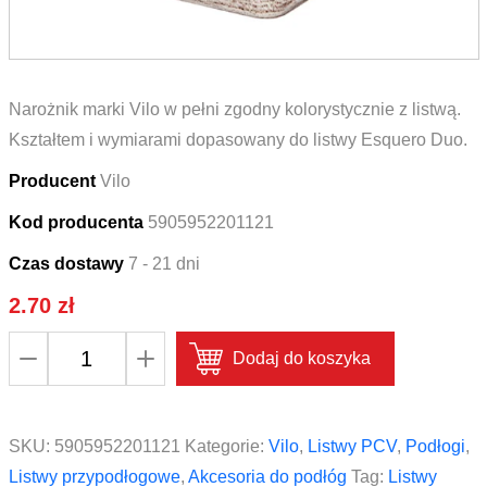
Narożnik marki Vilo w pełni zgodny kolorystycznie z listwą.
Kształtem i wymiarami dopasowany do listwy Esquero Duo.
Producent
Vilo
Kod producenta
5905952201121
Czas dostawy
7 - 21 dni
2.70
zł
ilość
Dodaj do koszyka
Narożnik
zewnętrzny
do
SKU:
5905952201121
Kategorie:
Vilo
,
Listwy PCV
,
Podłogi
,
listwy
Listwy przypodłogowe
,
Akcesoria do podłóg
Tag:
Listwy