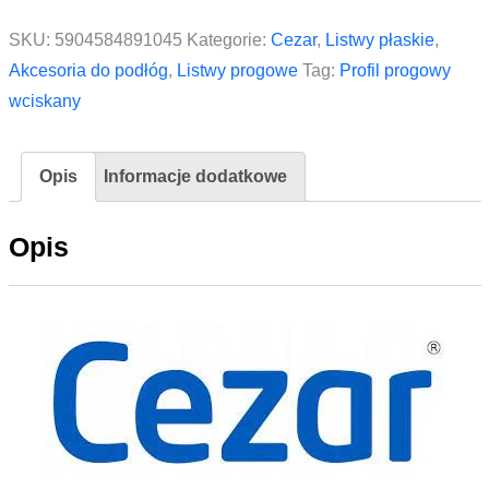
wciskany
SKU:
5904584891045
Kategorie:
Cezar
,
Listwy płaskie
,
PVC
Akcesoria do podłóg
,
Listwy progowe
Tag:
Profil progowy
laminat
wciskany
CEZAR
40mm
Opis
Informacje dodatkowe
0,9m
Orzech
Opis