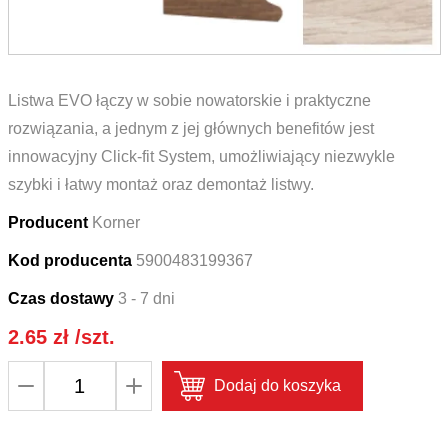
Listwa EVO łączy w sobie nowatorskie i praktyczne
rozwiązania, a jednym z jej głównych benefitów jest
innowacyjny Click-fit System, umożliwiający niezwykle
szybki i łatwy montaż oraz demontaż listwy.
Producent
Korner
Kod producenta
5900483199367
Czas dostawy
3 - 7 dni
2.65
zł
/szt.
ilość
Dodaj do koszyka
Zakończenie
lewe