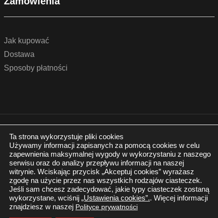
Zamówienia
Jak kupować
Dostawa
Sposoby płatności
© 2022 by podlogidrzwi.eu
Realizacja:
www.wertui.pl
Ta strona wykorzystuje pliki cookies
Używamy informacji zapisanych za pomocą cookies w celu
Wszystkie prawa zastrzeżone
zapewnienia maksymalnej wygody w wykorzystaniu z naszego
Polityka prywatności
serwisu oraz do analizy przepływu informacji na naszej
witrynie. Wciskając przycisk „Akceptuj cookies” wyrażasz
zgodę na użycie przez nas wszystkich rodzajów ciasteczek.
Jeśli sam chcesz zadecydować, jakie typy ciasteczek zostaną
wykorzystane, wciśnij
„Ustawienia cookies”.
. Więcej informacji
znajdziesz w naszej
Polityce prywatności
Twój Koszyk