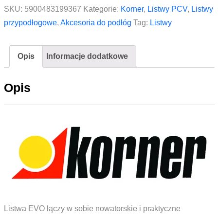
do
SKU:
5900483199367
Kategorie:
Korner
,
Listwy PCV
,
Listwy
listwy
przypodłogowe
,
Akcesoria do podłóg
Tag:
Listwy
KORNER
Evo
Opis
Informacje dodatkowe
LP70
014
Opis
Dąb
Husky
Listwa EVO łączy w sobie nowatorskie i praktyczne