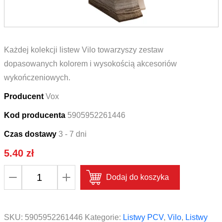
Każdej kolekcji listew Vilo towarzyszy zestaw
dopasowanych kolorem i wysokością akcesoriów
wykończeniowych.
Producent
Vox
Kod producenta
5905952261446
Czas dostawy
3 - 7 dni
5.40
zł
ilość
Dodaj do koszyka
Zakończenie
lewe
i
SKU:
5905952261446
Kategorie:
Listwy PCV
,
Vilo
,
Listwy