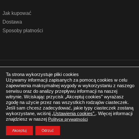
Jak kupować
Dostawa
Sposoby płatności
© 2022 by podlogidrzwi.eu
Realizacja:
www.wertui.pl
Ta strona wykorzystuje pliki cookies
Używamy informacji zapisanych za pomocą cookies w celu
Wszystkie prawa zastrzeżone
zapewnienia maksymalnej wygody w wykorzystaniu z naszego
Polityka prywatności
serwisu oraz do analizy przepływu informacji na naszej
witrynie. Wciskając przycisk „Akceptuj cookies” wyrażasz
zgodę na użycie przez nas wszystkich rodzajów ciasteczek.
Jeśli sam chcesz zadecydować, jakie typy ciasteczek zostaną
wykorzystane, wciśnij
„Ustawienia cookies”.
. Więcej informacji
znajdziesz w naszej
Polityce prywatności
Twój Koszyk
Zaloguj się
Akceptuj
Odrzuć
0.00
zł