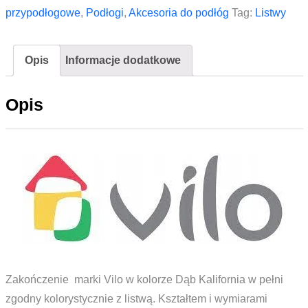
prawe
przypodłogowe
,
Podłogi
,
Akcesoria do podłóg
Tag:
Listwy
do
listwy
Opis
Informacje dodatkowe
Vox
Vilo
Opis
Esquero
ESQ
643
Dąb
Kalifornia
Zakończenie marki Vilo w kolorze Dąb Kalifornia w pełni
zgodny kolorystycznie z listwą. Kształtem i wymiarami